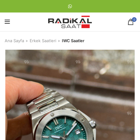
0
Ana Sayfa
Erkek Saatleri
IWC Saatler