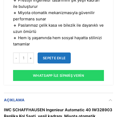
🔹 Prestijli Ingenieur tasarımını şık yeşil kadran
ile buluşturur
🔹 Miyota otomatik mekanizmasıyla güvenilir
performans sunar
🔹 Paslanmaz çelik kasa ve bilezik ile dayanıklı ve
uzun ömürlü
🔹 Hem iş yaşamında hem sosyal hayatta stilinizi
tamamlar
SEPETE EKLE
WHATSAPP İLE SIPARIŞ VERIN
AÇIKLAMA
IWC SCHAFFHAUSEN Ingenieur Automatic 40 IW328903
Replika Kol Saati, yeşil kadranı, Miyota otomatik