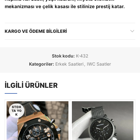
mekanizması ve çelik kasası ile stilinize prestij katar.
KARGO VE ÖDEME BILGILERI
Stok kodu:
K-432
Kategoriler:
Erkek Saatleri
,
IWC Saatler
İLGILI ÜRÜNLER
STOK
TA YO
K