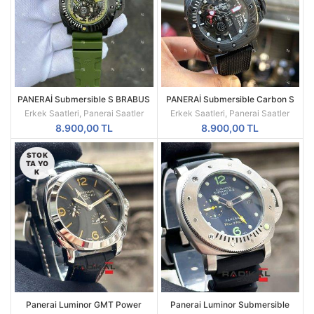
PANERAİ Submersible S BRABUS
PANERAİ Submersible Carbon S
Verde Militare Yeşil
BRABUS Shadow Black Ops
Erkek Saatleri
,
Panerai Saatler
Erkek Saatleri
,
Panerai Saatler
Edition Ref. PAM01240
8.900,00
TL
8.900,00
TL
STOK
TA YO
K
Panerai Luminor GMT Power
Panerai Luminor Submersible