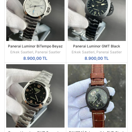
Panerai Luminor BiTempo Beyaz
Panerai Luminor GMT Black
Kadran Otomatik Erkek Saat
Ceramica Otomatik Erkek Saat
Erkek Saatleri
,
Panerai Saatler
Erkek Saatleri
,
Panerai Saatler
8.900,00
TL
8.900,00
TL