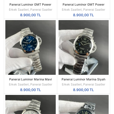
Panerai Luminor GMT Power
Panerai Luminor GMT Power
Reserve Siyah Kadran Otomatik
Reserve Siyah Kadran Otomatik
Erkek Saatleri
,
Panerai Saatler
Erkek Saatleri
,
Panerai Saatler
Erkek Saat (Mavi–Sarı Detaylı)
Erkek Saat
8.900,00
TL
8.900,00
TL
Panerai Luminor Marina Mavi
Panerai Luminor Marina Siyah
Kadran Otomatik Erkek Saat
Kadran Otomatik Erkek Saat
Erkek Saatleri
,
Panerai Saatler
Erkek Saatleri
,
Panerai Saatler
8.900,00
TL
8.900,00
TL