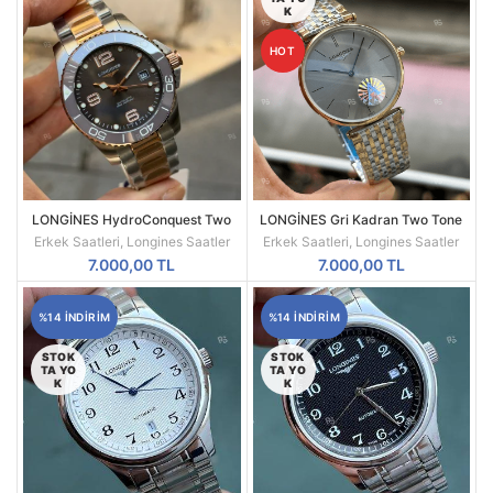
K
HOT
LONGİNES HydroConquest Two
LONGİNES Gri Kadran Two Tone
Tone Kordon | Gri Kadran & Çelik
Kordon Erkek Kol Saati
Erkek Saatleri
,
Longines Saatler
Erkek Saatleri
,
Longines Saatler
Kasa
7.000,00
TL
7.000,00
TL
%14 INDIRIM
%14 INDIRIM
STOK
STOK
TA YO
TA YO
K
K