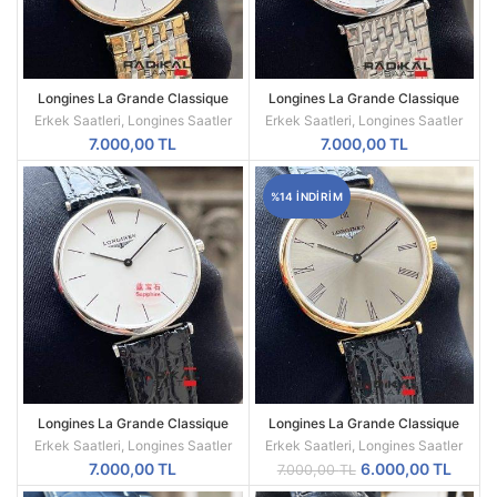
Longines La Grande Classique
Longines La Grande Classique
Unisex
Çelik Kasa Unisex Kol Saati
Erkek Saatleri
,
Longines Saatler
Erkek Saatleri
,
Longines Saatler
7.000,00
TL
7.000,00
TL
%14 INDIRIM
Longines La Grande Classique
Longines La Grande Classique
Deri Kordon Unisex Kol Saati
Unisex Kol Saati
Erkek Saatleri
,
Longines Saatler
Erkek Saatleri
,
Longines Saatler
Orijinal
Şu
7.000,00
TL
6.000,00
TL
7.000,00
TL
fiyat:
andak