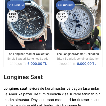
7.000,00 TL.
fiyat:
%14 INDIRIM
%14 INDIRIM
6.000
STOK
STOK
TA YO
TA YO
K
K
The Longines Master Collection
The Longines Master Collection
Siyah Kadran Replika Erkek Saati
Replika Erkek Saati
Erkek Saatleri
,
Longines Saatler
Erkek Saatleri
,
Longines Saatler
Orijinal
Şu
Orijinal
Şu
6.000,00
TL
6.000,00
TL
7.000,00
TL
7.000,00
TL
fiyat:
andaki
fiyat:
andak
7.000,00 TL.
fiyat:
7.000,00 TL.
fiyat:
Longines Saat
6.000,00 TL.
6.000
Longines saat
İsviçre’de kurulmuştur ve özgün tasarımları
ile Amerika pazarı ile tüm dünyada kısa sürede tanınan bir
marka olmuştur. Dayanıklı saat modelleri farklı tasarımları
ile de insanların yüksek beğenisini kazanmıştır.