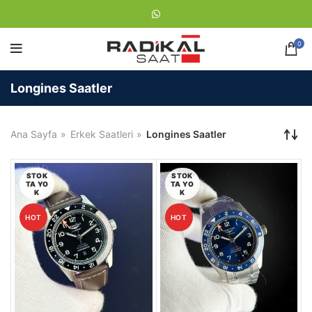
0
Longines Saatler
Ana Sayfa
Erkek Saatleri
Longines Saatler
STOK
STOK
TA YO
TA YO
K
K
HOT
HOT