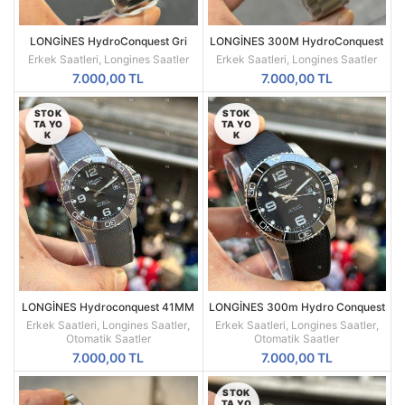
LONGİNES HydroConquest Gri
LONGİNES 300M HydroConquest
Kadran | Sportif Şıklık ve Üstün
Automatic | Zamansız Şıklık |
Erkek Saatleri
,
Longines Saatler
Erkek Saatleri
,
Longines Saatler
Performans
Üstün Performans
7.000,00
TL
7.000,00
TL
STOK
STOK
TA YO
TA YO
K
K
LONGİNES Hydroconquest 41MM
LONGİNES 300m Hydro Conquest
Otomatik Ceramic Bezel Gri
Automatic Siyah Kadran Silikon
Erkek Saatleri
,
Longines Saatler
,
Erkek Saatleri
,
Longines Saatler
,
Kadran Ve Kordon L37814769
Kordon
Otomatik Saatler
Otomatik Saatler
7.000,00
TL
7.000,00
TL
STOK
TA YO