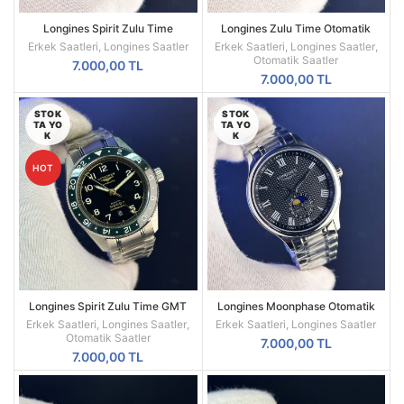
Longines Spirit Zulu Time
Longines Zulu Time Otomatik
Automatic – Siyah Kadran & Çelik
Erkek Saat – Deri Kordon & GMT
Erkek Saatleri
,
Longines Saatler
Erkek Saatleri
,
Longines Saatler
,
Kasa A+ Kalite
Fonksiyonu
Otomatik Saatler
7.000,00
TL
7.000,00
TL
STOK
STOK
TA YO
TA YO
K
K
HOT
Longines Spirit Zulu Time GMT
Longines Moonphase Otomatik
Erkek Saati – Siyah Kadran, Yeşil
Erkek Saat – Siyah Kadran, Ay
Erkek Saatleri
,
Longines Saatler
,
Erkek Saatleri
,
Longines Saatler
Bezel & Çelik Bilezik
Evresi, Çelik Kasa
Otomatik Saatler
7.000,00
TL
7.000,00
TL