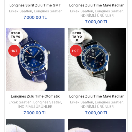
Longines Spirit Zulu Time GMT
Longines Zulu Time Mavi Kadran
Erkek Saati – Siyah Kadran Deri
Mavi Seramik Bezel Çelik Bilezik
Erkek Saatleri
,
Longines Saatler
Erkek Saatleri
,
Longines Saatler
,
Kayış
Otomatik Erkek Saati
İNDİRİMLİ ÜRÜNLER
7.000,00
TL
7.000,00
TL
STOK
STOK
TA YO
TA YO
K
K
HOT
HOT
Longines Zulu Time Otomatik
Longines Zulu Time Mavi Kadran
Erkek Saat – Mavi Deri Kordon
Mavi Seramik Bezel Siyah Deri
Erkek Saatleri
,
Longines Saatler
,
Erkek Saatleri
,
Longines Saatler
,
Kayış Otomatik Erkek Saati
İNDİRİMLİ ÜRÜNLER
İNDİRİMLİ ÜRÜNLER
7.000,00
TL
7.000,00
TL