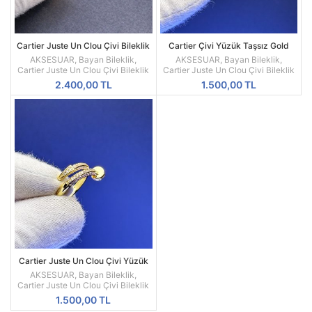
Cartier Juste Un Clou Çivi Bileklik
Cartier Çivi Yüzük Taşsız Gold
Taşlı / Gold Silver Rose Renk
Kadın 6-7-8-9 Size
AKSESUAR
,
Bayan Bileklik
,
AKSESUAR
,
Bayan Bileklik
,
Seçenekli 16-17-18 Size
Cartier Juste Un Clou Çivi Bileklik
Cartier Juste Un Clou Çivi Bileklik
2.400,00
TL
1.500,00
TL
Cartier Juste Un Clou Çivi Yüzük
Taşlı Gold Silver Kadın
AKSESUAR
,
Bayan Bileklik
,
Cartier Juste Un Clou Çivi Bileklik
1.500,00
TL