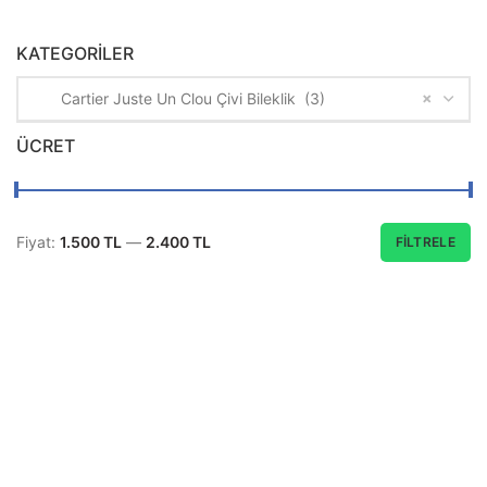
KATEGORILER
×
Cartier Juste Un Clou Çivi Bileklik (3)
ÜCRET
Fiyat:
1.500 TL
—
2.400 TL
FILTRELE
En
En
düşük
yüksek
fiyat
fiyat