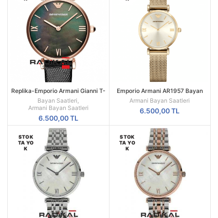
Replika-Emporio Armani Gianni T-
Emporio Armani AR1957 Bayan
Bar AR11060 Bayan Kol Saati
Kol Saati
Bayan Saatleri
,
Armani Bayan Saatleri
Armani Bayan Saatleri
6.500,00
TL
6.500,00
TL
STOK
STOK
TA YO
TA YO
K
K