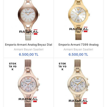
Emporio Armani Analog Beyaz Dial
Emporio Armani 7399 Analog
Bayan Saati
Bayan Saati
Armani Bayan Saatleri
Armani Bayan Saatleri
6.500,00
TL
6.500,00
TL
STOK
STOK
TA YO
TA YO
K
K