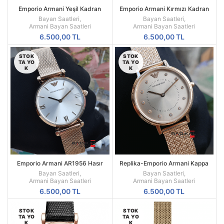
Emporio Armani Yeşil Kadran
Emporio Armani Kırmızı Kadran
Replika Bayan Kol Saati
Replika Bayan Kol Saati
Bayan Saatleri
,
Bayan Saatleri
,
Armani Bayan Saatleri
Armani Bayan Saatleri
6.500,00
TL
6.500,00
TL
STOK
STOK
TA YO
TA YO
K
K
Emporio Armani AR1956 Hasır
Replika-Emporio Armani Kappa
Kordon Replika Bayan Kol Saati
AR11129 Bayan Kol Saati
Bayan Saatleri
,
Bayan Saatleri
,
Armani Bayan Saatleri
Armani Bayan Saatleri
6.500,00
TL
6.500,00
TL
STOK
STOK
TA YO
TA YO
K
K