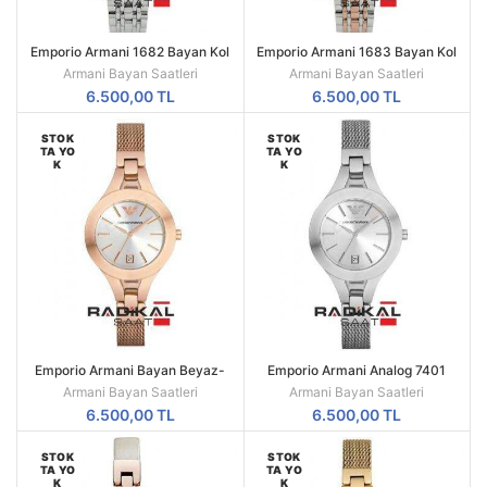
Emporio Armani 1682 Bayan Kol
Emporio Armani 1683 Bayan Kol
Saati
Saati
Armani Bayan Saatleri
Armani Bayan Saatleri
6.500,00
TL
6.500,00
TL
STOK
STOK
TA YO
TA YO
K
K
Emporio Armani Bayan Beyaz-
Emporio Armani Analog 7401
Sedef Tonlu Kadran
Bayan Kol Saati
Armani Bayan Saatleri
Armani Bayan Saatleri
6.500,00
TL
6.500,00
TL
STOK
STOK
TA YO
TA YO
K
K