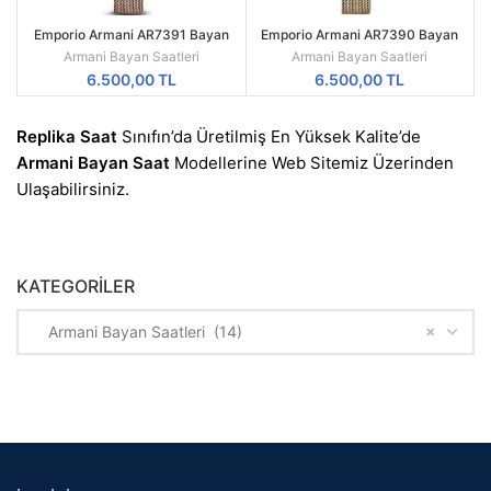
Emporio Armani AR7391 Bayan
Emporio Armani AR7390 Bayan
Kol Saati
Kol Saati
Armani Bayan Saatleri
Armani Bayan Saatleri
6.500,00
TL
6.500,00
TL
Replika Saat
Sınıfın’da Üretilmiş En Yüksek Kalite’de
Armani Bayan
Saat
Modellerine Web Sitemiz Üzerinden
Ulaşabilirsiniz.
KATEGORILER
×
Armani Bayan Saatleri (14)