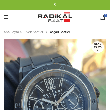
0
Ana Sayfa
Erkek Saatleri
Bvlgari Saatler
STOK
TA YO
K