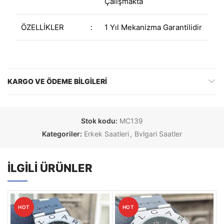
Çalışmakta
ÖZELLİKLER
:
1 Yıl Mekanizma Garantilidir
KARGO VE ÖDEME BILGILERI
Stok kodu:
MC139
Kategoriler:
Erkek Saatleri
,
Bvlgari Saatler
İLGILI ÜRÜNLER
HOT
HOT