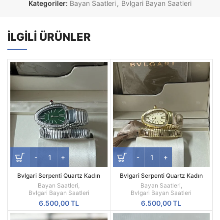
Kategoriler:
Bayan Saatleri
,
Bvlgari Bayan Saatleri
İLGILI ÜRÜNLER
Bvlgari Serpenti Quartz Kadın
Bvlgari Serpenti Quartz Kadın
Saat | Silver Tek Sarmal Yeşil
Saat | Sarı Renk Tek Sarmal Taşlı
Bayan Saatleri
,
Bayan Saatleri
,
Kadran Taşlı Bezel
Yılan Tasarım
Bvlgari Bayan Saatleri
Bvlgari Bayan Saatleri
6.500,00
TL
6.500,00
TL