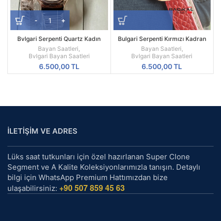
Bvlgari Serpenti Quartz Kadın
Bulgari Serpenti Kırmızı Kadran
Saat | Rose Tek Sarmal Siyah
Rose Kasa Bayan Saati
Bayan Saatleri
,
Bayan Saatleri
,
Kadran Yılan Tasarım
Bvlgari Bayan Saatleri
Bvlgari Bayan Saatleri
6.500,00
TL
6.500,00
TL
İLETİŞİM VE ADRES
Lüks saat tutkunları için özel hazırlanan Super Clone
Segment ve A Kalite Koleksiyonlarımızla tanışın. Detaylı
bilgi için WhatsApp Premium Hattımızdan bize
+90 507 859 45 63
ulaşabilirsiniz: