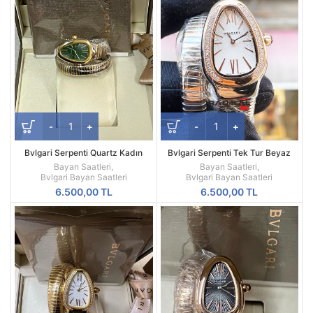
Bvlgari Serpenti Quartz Kadın
Bvlgari Serpenti Tek Tur Beyaz
Saat | Yılan Formlu Lüks Tasarım
Kadran Replika Bayan Kol Saati
Bayan Saatleri
,
Bayan Saatleri
,
Bvlgari Bayan Saatleri
Bvlgari Bayan Saatleri
6.500,00
TL
6.500,00
TL