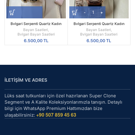
Bvlgari Serpenti Quartz Kadın
Bvlgari Serpenti Quartz Kadın
Saat | Sarı Tek Sarmal Beyaz
Saat | Rose Tek Sarmal Siyah
Bayan Saatleri
,
Bayan Saatleri
,
Kadran Taşlı Bezel
Kadran Yılan Tasarım
Bvlgari Bayan Saatleri
Bvlgari Bayan Saatleri
6.500,00
TL
6.500,00
TL
İLETİŞİM VE ADRES
Lüks saat tutkunları için özel hazırlanan Super Clone
Segment ve A Kalite Koleksiyonlarımızla tanışın. Detaylı
bilgi için WhatsApp Premium Hattımızdan bize
+90 507 859 45 63
ulaşabilirsiniz: