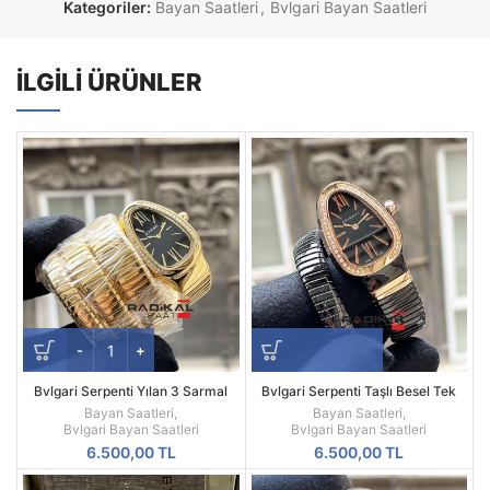
Kategoriler:
Bayan Saatleri
,
Bvlgari Bayan Saatleri
İLGILI ÜRÜNLER
Bvlgari Serpenti Yılan 3 Sarmal
Bvlgari Serpenti Taşlı Besel Tek
Gold Siyah Kadran Replika Bayan
Sarmal Replika Bayan Kol Saati
Bayan Saatleri
,
Bayan Saatleri
,
Saati
Bvlgari Bayan Saatleri
Bvlgari Bayan Saatleri
6.500,00
TL
6.500,00
TL