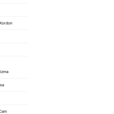
 Kordon
nizma
asa
 Cam