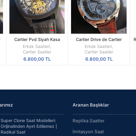
r
Cartier Pvd Siyah Kasa
Cartier Drive de Cartier
R
DEVAMINI
DEVAMINI
İskelet Kadran 44mm
Siyah Kadran Çelik Kasa
OKU
OKU
Erkek Saatleri
,
Erkek Saatleri
,
Replika Erkek Kol Saati
43mm Erkek Kol Saati
Cartier Saatler
Cartier Saatler
6.800,00
TL
6.800,00
TL
arımız
Aranan Başlıklar
Super Clone Saat Modelleri:
Replika Saatler
Orijinalinden Ayırt Edilemez |
İmitasyon Saat
Radikal Saat