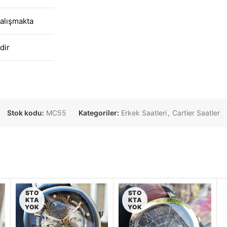
alışmakta
dir
Stok kodu:
MC55
Kategoriler:
Erkek Saatleri
,
Cartier Saatler
STO
STO
KTA
KTA
YOK
YOK