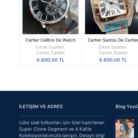
Cartier Calibre De Watch
Cartier Santos De Cartie
DEVAMINI
SEPETE
Siyah Kadran Çelik Kasa
XL 42 MM
OKU
EKLE
Erkek Saatleri
,
Erkek Saatleri
,
43mm Replika Erkek Kol
Cartier Saatler
Cartier Saatler
Saati
6.800,00
TL
6.800,00
TL
İLETİŞİM VE ADRES
Blog Yazıl
Lüks saat tutkunları için özel hazırlanan
Super Clone Segment ve A Kalite
Koleksiyonlarımızla tanışın. Detaylı bilgi