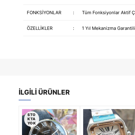
FONKSİYONLAR
:
Tüm Fonksiyonlar Aktif Ç
ÖZELLİKLER
:
1 Yıl Mekanizma Garantili
İLGILI ÜRÜNLER
STO
KTA
YOK