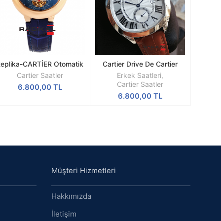
eplika-CARTİER Otomatik
Cartier Drive De Cartier
DEVAMINI
DEVAMINI
Mekanizma Erkek Kol
Beyaz Kadran Çelik Kasa
OKU
OKU
Cartier Saatler
Erkek Saatleri
,
Saatleri AAA Kalite
43mm Replika Erkek Kol
Cartier Saatler
6.800,00
TL
Saati
6.800,00
TL
Müşteri Hizmetleri
Hakkımızda
İletişim