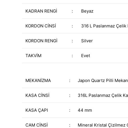
KADRAN RENGİ
:
Beyaz
KORDON CİNSİ
:
316 L Paslanmaz Çelik
KORDON RENGİ
:
Silver
TAKVİM
:
Evet
MEKANİZMA
:
Japon Quartz Pilli Meka
KASA CİNSİ
:
316L Paslanmaz Çelik K
KASA ÇAPI
:
44 mm
CAM CİNSİ
:
Mineral Kristal Çizilmez