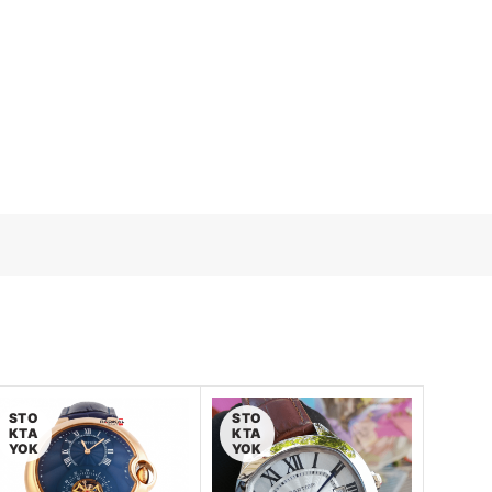
STO
STO
KTA
KTA
YOK
YOK