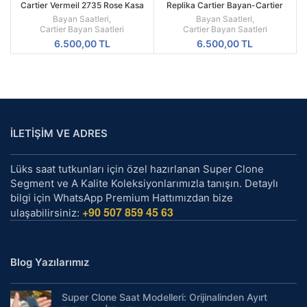
Cartier Vermeil 2735 Rose Kasa
Replika Cartier Bayan-Cartier
Cartier Bayan Saati
Ballon Bleu Taşlı Bayan Kol Saati
Bayan Saatleri
,
Bayan Saatleri
,
Cartier Bayan Saatleri
Cartier Bayan Saatleri
6.500,00
TL
6.500,00
TL
İLETİŞİM VE ADRES
Lüks saat tutkunları için özel hazırlanan Super Clone
Segment ve A Kalite Koleksiyonlarımızla tanışın. Detaylı
bilgi için WhatsApp Premium Hattımızdan bize
+90 507 859 45 63
ulaşabilirsiniz:
Blog Yazılarımız
Super Clone Saat Modelleri: Orijinalinden Ayırt