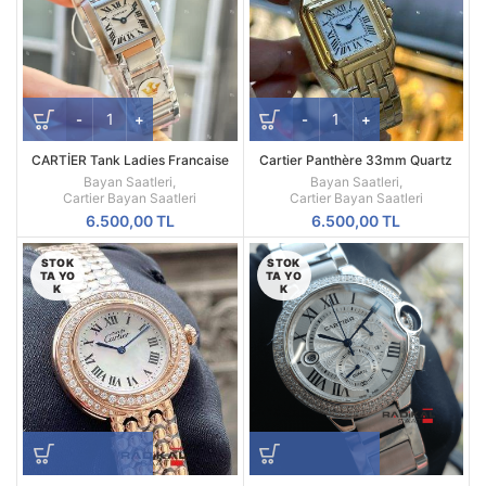
CARTİER Tank Ladies Francaise
Cartier Panthère 33mm Quartz
30mm Kadın Saati
Gold Taşşız Besel Kadın Saati
Bayan Saatleri
,
Bayan Saatleri
,
Cartier Bayan Saatleri
Cartier Bayan Saatleri
6.500,00
TL
6.500,00
TL
STOK
STOK
TA YO
TA YO
K
K