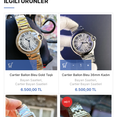
İLGILI ÜRÜNLER
Cartier Ballon Bleu Gold Taşlı
Cartier Ballon Bleu 36mm Kadın
Besel 33 MM Replika Bayan Kol
Saati – Yüksek Kaliteli Replika,
Bayan Saatleri
,
Bayan Saatleri
,
Saati
Beyaz Kadran
Cartier Bayan Saatleri
Cartier Bayan Saatleri
6.500,00
TL
6.500,00
TL
HOT