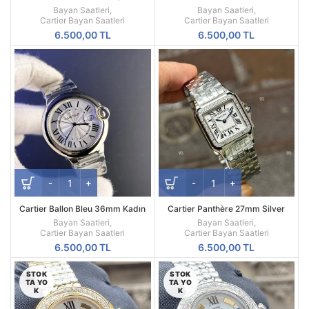
Quartz Saat – Dikdörtgen Çelik
33mm Beyaz Kadran | Silver Gold
Bayan Saatleri
,
Bayan Saatleri
,
Kasa, Beyaz Roma Kadran ve
Kasa
Cartier Bayan Saatleri
Cartier Bayan Saatleri
Siyah Deri Kayış
6.500,00
TL
6.500,00
TL
Cartier Ballon Bleu 36mm Kadın
Cartier Panthère 27mm Silver
Saati – Yüksek Kaliteli Replika,
Taşlı Bezel Kadın Kol Saati |
Bayan Saatleri
,
Bayan Saatleri
,
Beyaz Kadran
Radikal Saat
Cartier Bayan Saatleri
Cartier Bayan Saatleri
6.500,00
TL
6.500,00
TL
STOK
STOK
TA YO
TA YO
K
K