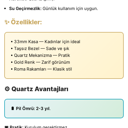
Su Geçirmezlik:
Günlük kullanım için uygun.
✨ Özellikler:
• 33mm Kasa — Kadınlar için ideal
• Taşsız Bezel — Sade ve şık
• Quartz Mekanizma — Pratik
• Gold Renk — Zarif görünüm
• Roma Rakamları — Klasik stil
⚙️ Quartz Avantajları
🔋 Pil Ömrü:
2-3 yıl
.
📅 Pratik:
Kurulum gerektirmez.