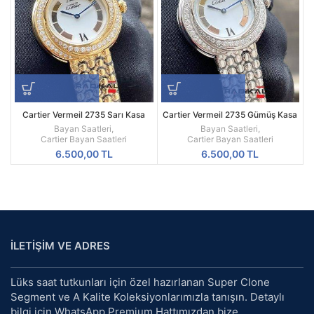
Cartier Vermeil 2735 Sarı Kasa
Cartier Vermeil 2735 Gümüş Kasa
Cartier Bayan Saati
Cartier Bayan Saati
Bayan Saatleri
,
Bayan Saatleri
,
Cartier Bayan Saatleri
Cartier Bayan Saatleri
6.500,00
TL
6.500,00
TL
İLETİŞİM VE ADRES
Lüks saat tutkunları için özel hazırlanan Super Clone
Segment ve A Kalite Koleksiyonlarımızla tanışın. Detaylı
bilgi için WhatsApp Premium Hattımızdan bize