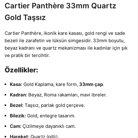
Cartier Panthère 33mm Quartz
Gold Taşsız
Cartier Panthère, ikonik kare kasası, gold rengi ve sade
bezeli ile zarafetin ve lüksün simgesidir. 33mm boyutu,
beyaz kadranı ve quartz mekanizması ile kadınlar için şık
ve pratik bir tercihtir.
Özellikler:
Kasa:
Gold Kaplama, kare form,
33mm çap
.
Kadran:
Beyaz, Roma rakamları, mavi ibreler.
Bezel:
Taşsız, parlak gold çerçeve.
Bilezik:
Gold, entegre tasarım.
Cam:
Çizilmeye dayanıklı cam.
Hareket:
Quartz (pilli).