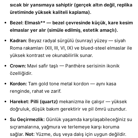
sıcak bir yansımaya sahiptir (gerçek altın değil, replika
üretiminde yüksek kaliteli kaplama).
Bezel:
Elmaslı** — bezel çevresinde küçük, kare kesim
elmaslar yer alır (simüle edilmiş, estetik amaçlı).
Kadran:
Beyaz radyal sürgülü (sunray) yüzey — siyah
Roma rakamları (XII, III, VI, IX) ve blued-steel elmaslar ile
yüksek kontrast ve okunabilirlik sunar.
Crown:
Mavi safir taşlı — Panthère serisinin ikonik
özelliğidir.
Kordon:
Tam gold tone metal kordon — aynı kasa
renginde, rahat ve zarif.
Hareket:
Pilli (quartz)
mekanizma ile çalışır — yüksek
doğruluk, düşük bakım gerektirir ve pil ömrü uzundur.
Su Geçirmezlik:
Günlük yaşamda karşılaşabileceğiniz su
sıçramalarına, yağmura ve terlemeye karşı koruma
sağlar.
Not:
Yüzme, duş veya dalış için uygun değildir.