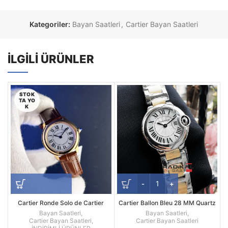
Kategoriler:
Bayan Saatleri
,
Cartier Bayan Saatleri
İLGILI ÜRÜNLER
STOK
TA YO
K
Cartier Ronde Solo de Cartier
Cartier Ballon Bleu 28 MM Quartz
27mm Kadın Quartz Saat – Altın
Mekanizma Bayan Kol Saati
Bayan Saatleri
,
Bayan Saatleri
,
Kasa, Beyaz Roma Kadran ve
Cartier Bayan Saatleri
,
Cartier Bayan Saatleri
Kahverengi Deri Kayış