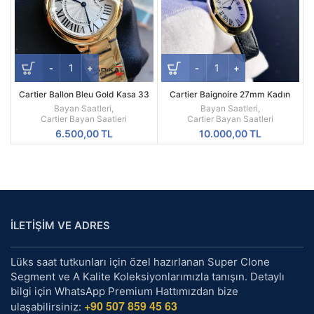
Cartier Ballon Bleu Gold Kasa 33
Cartier Baignoire 27mm Kadın
MM Replika Bayan Kol Saati
Quartz Saat – Oval Altın Kasa,
Bayan Saatleri
,
Bayan Saatleri
,
Beyaz Roma Kadran Siyah Deri
Cartier Bayan Saatleri
Cartier Bayan Saatleri
Kayış
6.500,00
TL
10.000,00
TL
İLETİŞİM VE ADRES
Lüks saat tutkunları için özel hazırlanan Super Clone
Segment ve A Kalite Koleksiyonlarımızla tanışın. Detaylı
bilgi için WhatsApp Premium Hattımızdan bize
+90 507 859 45 63
ulaşabilirsiniz: