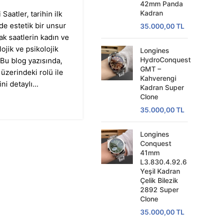
42mm Panda
Kadran
Saatler, tarihin ilk
e estetik bir unsur
35.000,00
TL
ak saatlerin kadın ve
lojik ve psikolojik
Longines
HydroConquest
 Bu blog yazısında,
GMT –
ü üzerindeki rolü ile
Kahverengi
i detaylı...
Kadran Super
Clone
35.000,00
TL
Longines
Conquest
41mm
L3.830.4.92.6
Yeşil Kadran
Çelik Bilezik
2892 Super
Clone
35.000,00
TL