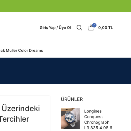
0
Giriş Yap / Üye Ol
0,00
TL
nck Muller Color Dreams
ÜRÜNLER
 Üzerindeki
Longines
Conquest
Tercihler
Chronograph
L3.835.4.98.6