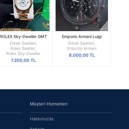
ROLEX Sky-Dweller GMT
Emporio Armani Luigi
SEPETE
SEPETE
Beyaz Kadran Sarı Kasa
AR1918 Replika Erkek Kol
EKLE
EKLE
Erkek Saatleri
,
Erkek Saatleri
,
Erkek Saati
Saati
Rolex Saatler
,
Emporio Armani
Rolex Sky-Dweller
8.000,00
TL
7.200,00
TL
Müşteri Hizmetleri
Hakkımızda