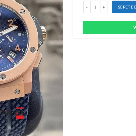
SEPETE 
W