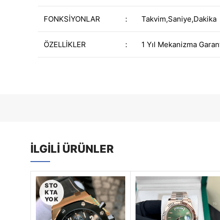
FONKSİYONLAR
:
Takvim,Saniye,Dakika
ÖZELLİKLER
:
1 Yıl Mekanizma Garant
İLGILI ÜRÜNLER
STO
KTA
YOK