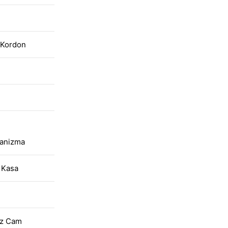
n Kordon
kanizma
 Kasa
ez Cam