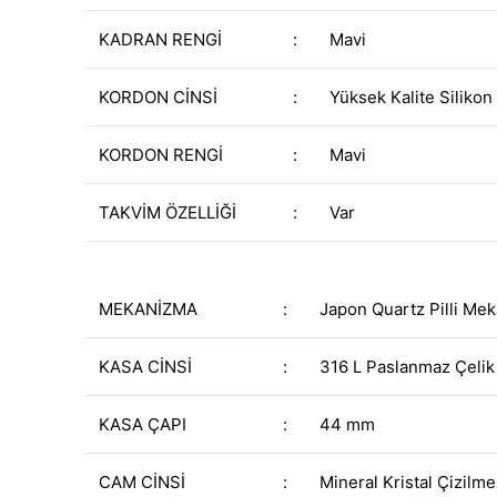
KADRAN RENGİ
:
Mavi
KORDON CİNSİ
:
Yüksek Kalite Siliko
KORDON RENGİ
:
Mavi
TAKVİM ÖZELLİĞİ
:
Var
MEKANİZMA
:
Japon Quartz Pilli Me
KASA CİNSİ
:
316 L Paslanmaz Çelik
KASA ÇAPI
:
44 mm
CAM CİNSİ
:
Mineral Kristal Çizilm