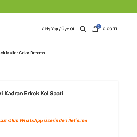
0
Giriş Yap / Üye Ol
0,00
TL
nck Muller Color Dreams
i Kadran Erkek Kol Saati
cut Olup WhatsApp Üzerin’den İletişime