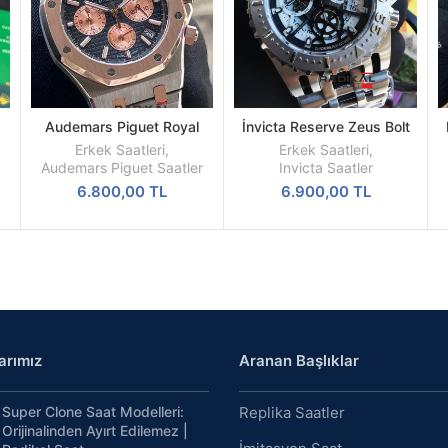
Audemars Piguet Royal
İnvicta Reserve Zeus Bolt
SEPETE
DEVAMINI
f
Oak Mavi Kadran 41mm
Kronograf 52 MM Silver
EKLE
OKU
Erkek Saatleri
,
Erkek Saatleri
,
Replika Erkek Kol Saati
Kasa Replika Erkek Kol
Audemars Piguet Saatler
Invicta Saatler
Saati
6.800,00
TL
6.900,00
TL
arımız
Aranan Başlıklar
Super Clone Saat Modelleri:
Replika Saatler
Orijinalinden Ayırt Edilemez |