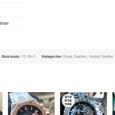
ilidir
Stok kodu:
YZ-GH-1
Kategoriler:
Erkek Saatleri
,
Hublot Saatler
STO
KTA
YOK