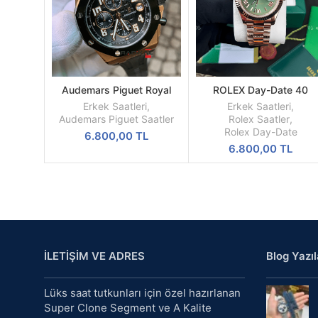
Audemars Piguet Royal
ROLEX Day-Date 40
DEVAMINI
SEPETE
Oak Rose Kasa Siyah
Oyster Everose Gold Re
OKU
EKLE
Erkek Saatleri
,
Erkek Saatleri
,
Kadran Replika Erkek Saati
M228235-0025
Audemars Piguet Saatler
Rolex Saatler
,
Rolex Day-Date
6.800,00
TL
6.800,00
TL
İLETİŞİM VE ADRES
Blog Yazıl
Lüks saat tutkunları için özel hazırlanan
Super Clone Segment ve A Kalite