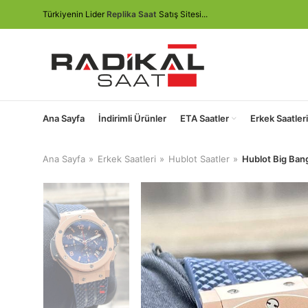
Türkiyenin Lider
Replika Saat
Satış Sitesi...
Ana Sayfa
İndirimli Ürünler
ETA Saatler
Erkek Saatleri
Ana Sayfa
Erkek Saatleri
Hublot Saatler
Hublot Big Bang