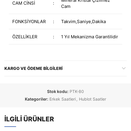
Mineral Kristal Çizilmez
CAM CİNSİ
:
Cam
FONKSİYONLAR
:
Takvim,Saniye,Dakika
ÖZELLİKLER
:
1 Yıl Mekanizma Garantilidir
KARGO VE ÖDEME BILGILERI
Stok kodu:
PTK-80
Kategoriler:
Erkek Saatleri
,
Hublot Saatler
İLGILI ÜRÜNLER