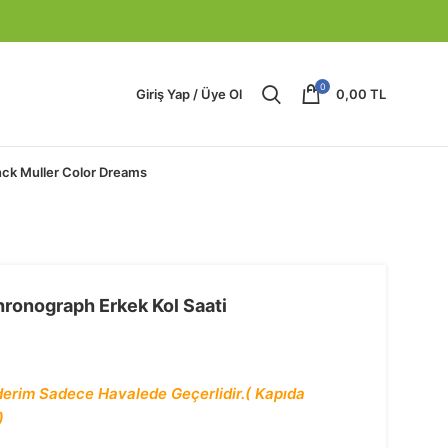
0
Giriş Yap / Üye Ol
0,00
TL
nck Muller Color Dreams
Chronograph Erkek Kol Saati
nderim Sadece Havalede Geçerlidir.( Kapıda
)