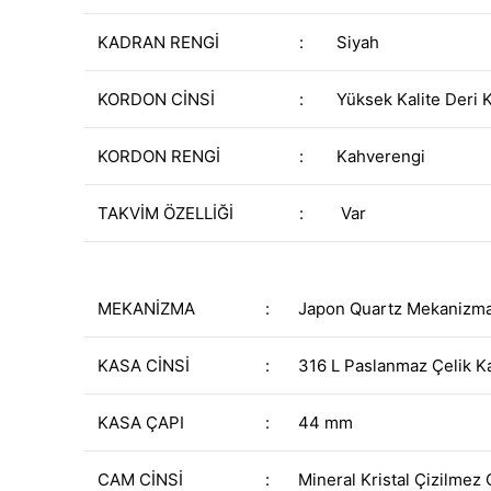
KADRAN RENGİ
:
Siyah
KORDON CİNSİ
:
Yüksek Kalite Deri 
KORDON RENGİ
:
Kahverengi
TAKVİM ÖZELLİĞİ
:
Var
MEKANİZMA
:
Japon Quartz Mekanizm
KASA CİNSİ
:
316 L Paslanmaz Çelik K
KASA ÇAPI
:
44 mm
CAM CİNSİ
:
Mineral Kristal Çizilmez