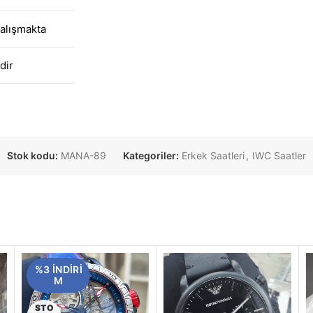
alışmakta
dir
Stok kodu:
MANA-89
Kategoriler:
Erkek Saatleri
,
IWC Saatler
%3 INDIRI
M
STO