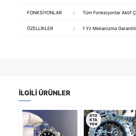
FONKSİYONLAR
:
Tüm Fonksiyonlar Aktif Ç
ÖZELLİKLER
:
1 Yıl Mekanizma Garantili
İLGILI ÜRÜNLER
STO
KTA
YOK