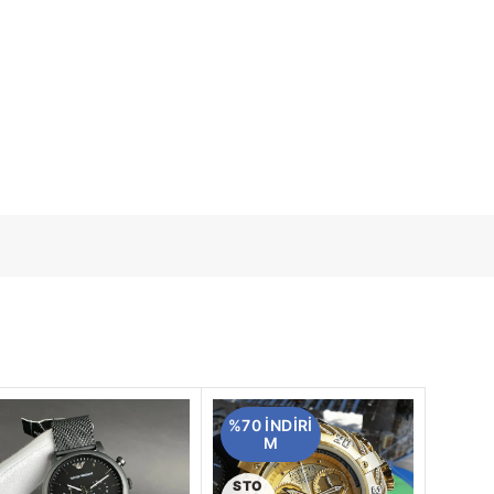
%70 INDIRI
M
STO