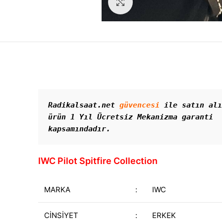
Görseli Büyütün
Radikalsaat.net 
güvencesi
 ile satın alı
ürün 1 Yıl Ücretsiz Mekanizma garanti 
kapsamındadır. 
IWC Pilot Spitfire Collection
MARKA
:
IWC
CİNSİYET
:
ERKEK