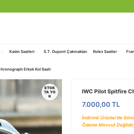
Kadın Saatleri
S.T. Dupont Çakmakları
Rolex Saatler
Fra
 Chronograph Erkek Kol Saati
STOK
IWC Pilot Spitfire 
TA YO
K
7.000,00
TL
İndirimli Ürünler’de Gö
Ödeme Mevcut Değildir