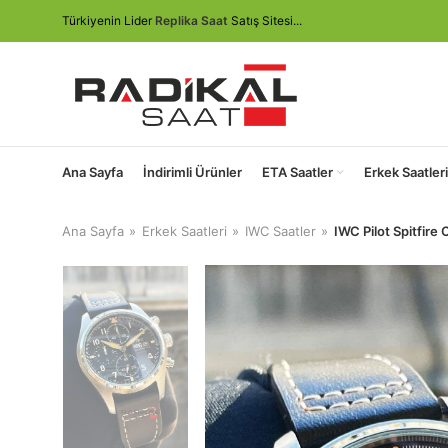
Türkiyenin Lider
Replika Saat
Satış Sitesi...
Ana Sayfa
İndirimli Ürünler
ETA Saatler
Erkek Saatleri
Ana Sayfa
Erkek Saatleri
IWC Saatler
IWC Pilot Spitfire