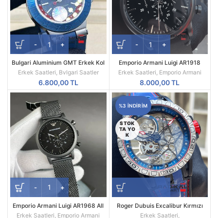
Bulgari Aluminium GMT Erkek Kol
Emporio Armani Luigi AR1918
Saati
Replika Erkek Kol Saati
Erkek Saatleri
,
Bvlgari Saatler
Erkek Saatleri
,
Emporio Armani
6.800,00
TL
8.000,00
TL
%3 INDIRIM
STOK
TA YO
K
Emporio Armani Luigi AR1968 All
Roger Dubuis Excalibur Kırmızı
Black Mesh Siyah Kadran Siyah
Spider Pirelli Replika Erkek Saati
Erkek Saatleri
,
Emporio Armani
Erkek Saatleri
,