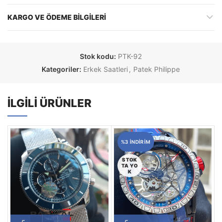
KARGO VE ÖDEME BILGILERI
Stok kodu:
PTK-92
Kategoriler:
Erkek Saatleri
,
Patek Philippe
İLGILI ÜRÜNLER
%3 INDIRIM
STOK
TA YO
K