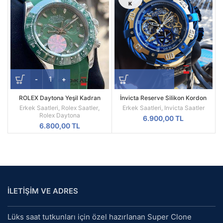
K
ROLEX Daytona Yeşil Kadran
İnvicta Reserve Silikon Kordon
Silikon Kordon
Replika Erkek Kol Saati
Erkek Saatleri
,
Rolex Saatler
,
Erkek Saatleri
,
Invicta Saatler
Rolex Daytona
6.900,00
TL
6.800,00
TL
İLETİŞİM VE ADRES
Lüks saat tutkunları için özel hazırlanan Super Clone