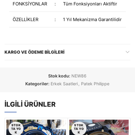
FONKSİYONLAR
:
Tüm Fonksiyonları Aktiftir
ÖZELLİKLER
:
1 Yıl Mekanizma Garantilidir
KARGO VE ÖDEME BILGILERI
Stok kodu:
NEW86
Kategoriler:
Erkek Saatleri
,
Patek Philippe
İLGILI ÜRÜNLER
STOK
STOK
TA YO
TA YO
K
K