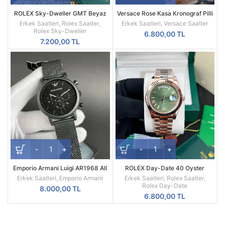
ROLEX Sky-Dweller GMT Beyaz
Versace Rose Kasa Kronograf Pilli
Kadran Sarı Kasa Erkek Saati
Mekanizma Replika Erkek Kol
Erkek Saatleri
,
Rolex Saatler
,
Erkek Saatleri
,
Versace Saatler
Saati
Rolex Sky-Dweller
6.800,00
TL
7.200,00
TL
Emporio Armani Luigi AR1968 All
ROLEX Day-Date 40 Oyster
Black Mesh Siyah Kadran Siyah
Everose Gold Ref M228235-0025
Erkek Saatleri
,
Emporio Armani
Erkek Saatleri
,
Rolex Saatler
,
Kordon A Kalite
Rolex Day-Date
8.000,00
TL
6.800,00
TL