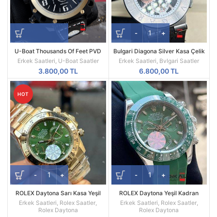
U-Boat Thousands Of Feet PVD
Bulgari Diagona Silver Kasa Çelik
Kasa Replika Erkek Kol Saati
Besel Replika Erkek Kol Saati
Erkek Saatleri
,
U-Boat Saatler
Erkek Saatleri
,
Bvlgari Saatler
3.800,00
TL
6.800,00
TL
HOT
ROLEX Daytona Sarı Kasa Yeşil
ROLEX Daytona Yeşil Kadran
Kadran 116508
Silikon Kordon
Erkek Saatleri
,
Rolex Saatler
,
Erkek Saatleri
,
Rolex Saatler
,
Rolex Daytona
Rolex Daytona