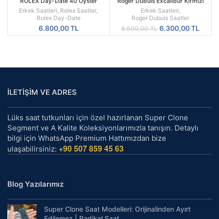
ROLEX Day-Date 40 Oyster
Roger Dubuis Excalibur Kırmızı
Everose Gold Ref M228235-0025
Spider Pirelli Replika Erkek Saati
Erkek Saatleri
,
Rolex Saatler
,
Erkek Saatleri
,
Rolex Day-Date
Roger Dubuis Saatler
Orijinal
Şu
6.800,00
TL
6.300,00
TL
6.500,00
TL
fiyat:
andak
6.500,00 TL.
fiyat:
6.300
İLETİŞİM VE ADRES
Lüks saat tutkunları için özel hazırlanan Super Clone
Segment ve A Kalite Koleksiyonlarımızla tanışın. Detaylı
bilgi için WhatsApp Premium Hattımızdan bize
+90 507 859 45 63
ulaşabilirsiniz:
Blog Yazılarımız
Super Clone Saat Modelleri: Orijinalinden Ayırt
Edilemez | Radikal Saat