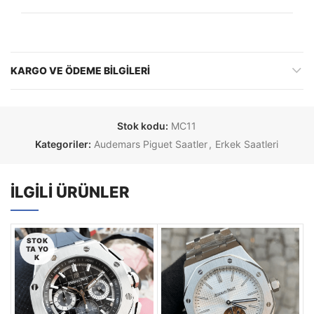
KARGO VE ÖDEME BILGILERI
Stok kodu:
MC11
Kategoriler:
Audemars Piguet Saatler
,
Erkek Saatleri
İLGILI ÜRÜNLER
STOK
TA YO
K