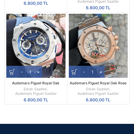
Audemars Piguet Saatler
6.800,00
TL
6.800,00
TL
Audemars Piguet Royal Oak
Audemars Piguet Royal Oak Rose
Offshore New Model Replika
Besel 41mm Replika Erkek Kol
Erkek Saatleri
,
Erkek Saatleri
,
Erkek Kol Saati
Saati
Audemars Piguet Saatler
Audemars Piguet Saatler
6.800,00
TL
6.800,00
TL