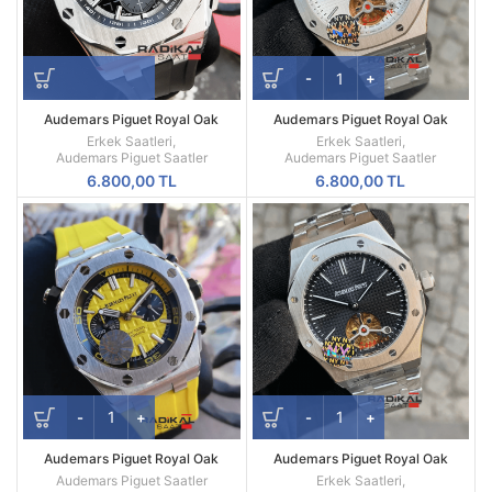
Audemars Piguet Royal Oak
Audemars Piguet Royal Oak
Offshore New Model Siyah Kadran
Beyaz Kadran 44mm Türbillon
Erkek Saatleri
,
Erkek Saatleri
,
Replika Erkek Kol Saati
Replika Erkek Kol Saati
Audemars Piguet Saatler
Audemars Piguet Saatler
6.800,00
TL
6.800,00
TL
Audemars Piguet Royal Oak
Audemars Piguet Royal Oak
Offshore Diver Kronograf
Türbillon 44 mm Replika Erkek Kol
Audemars Piguet Saatler
Erkek Saatleri
,
Saati