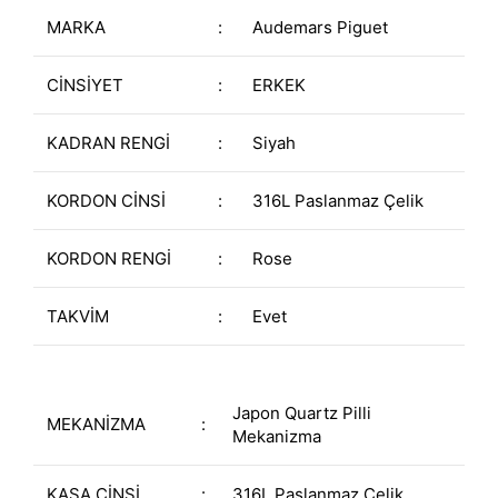
MARKA
:
Audemars Piguet
CİNSİYET
:
ERKEK
KADRAN RENGİ
:
Siyah
KORDON CİNSİ
:
316L Paslanmaz Çelik
KORDON RENGİ
:
Rose
TAKVİM
:
Evet
Japon Quartz Pilli
MEKANİZMA
:
Mekanizma
KASA CİNSİ
:
316L Paslanmaz Çelik