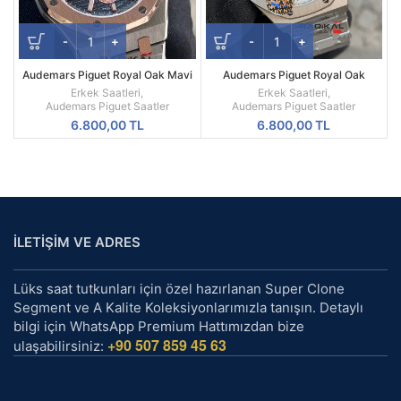
Audemars Piguet Royal Oak Mavi
Audemars Piguet Royal Oak
Kadran 41mm Replika Erkek Kol
Beyaz Kadran 44mm Türbillon
Erkek Saatleri
,
Erkek Saatleri
,
Saati
Replika Erkek Kol Saati
Audemars Piguet Saatler
Audemars Piguet Saatler
6.800,00
TL
6.800,00
TL
İLETİŞİM VE ADRES
Lüks saat tutkunları için özel hazırlanan Super Clone
Segment ve A Kalite Koleksiyonlarımızla tanışın. Detaylı
bilgi için WhatsApp Premium Hattımızdan bize
+90 507 859 45 63
ulaşabilirsiniz: