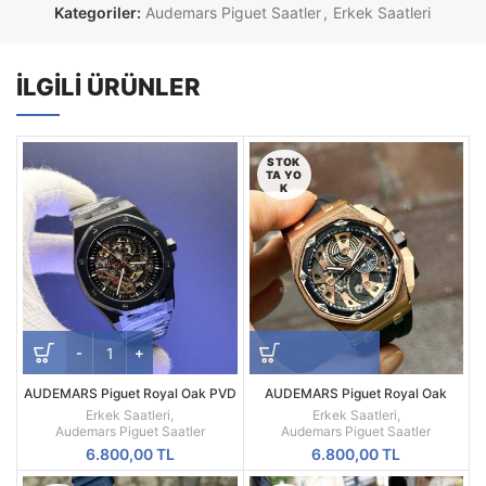
Kategoriler:
Audemars Piguet Saatler
,
Erkek Saatleri
İLGILI ÜRÜNLER
STOK
TA YO
K
AUDEMARS Piguet Royal Oak PVD
AUDEMARS Piguet Royal Oak
Siyah İskelet Kadran
Offshore Consept
Erkek Saatleri
,
Erkek Saatleri
,
Audemars Piguet Saatler
Audemars Piguet Saatler
6.800,00
TL
6.800,00
TL