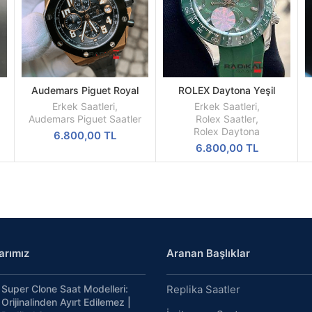
Audemars Piguet Royal
ROLEX Daytona Yeşil
DEVAMINI
SEPETE
Oak Rose Kasa Siyah
Kadran Silikon Kordon
OKU
EKLE
Erkek Saatleri
,
Erkek Saatleri
,
on
Kadran Replika Erkek Saati
Audemars Piguet Saatler
Rolex Saatler
,
Rolex Daytona
6.800,00
TL
6.800,00
TL
arımız
Aranan Başlıklar
Super Clone Saat Modelleri:
Replika Saatler
Orijinalinden Ayırt Edilemez |