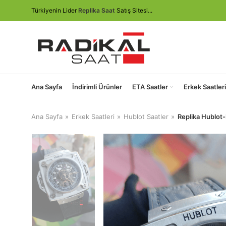
Türkiyenin Lider
Replika Saat
Satış Sitesi...
Ana Sayfa
İndirimli Ürünler
ETA Saatler
Erkek Saatleri
Ana Sayfa
Erkek Saatleri
Hublot Saatler
Replika Hublot