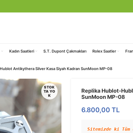
Kadın Saatleri
S.T. Dupont Çakmakları
Rolex Saatler
Fra
-Hublot Antikythera Silver Kasa Siyah Kadran SunMoon MP-08
STOK
Replika Hublot-Hubl
TA YO
K
SunMoon MP-08
6.800,00
TL
Sitemizde ki Tüm 