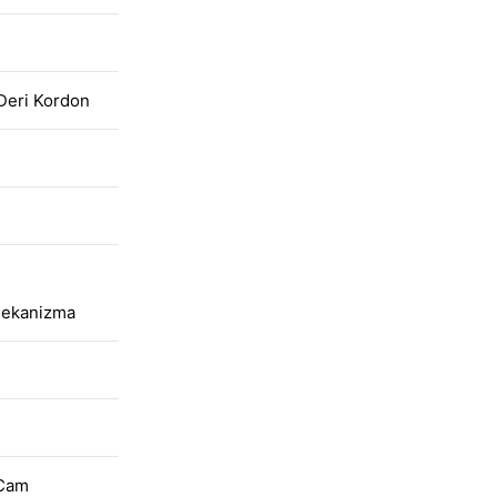
 Deri Kordon
Mekanizma
 Cam