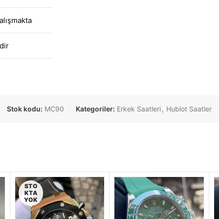
alışmakta
dir
Stok kodu:
MC90
Kategoriler:
Erkek Saatleri
,
Hublot Saatler
STO
KTA
YOK