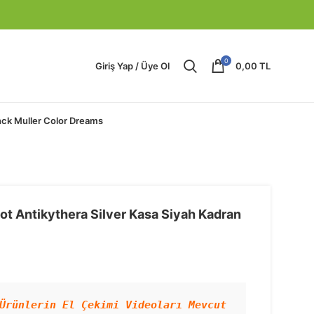
0
Giriş Yap / Üye Ol
0,00
TL
nck Muller Color Dreams
ot Antikythera Silver Kasa Siyah Kadran
Ürünlerin El Çekimi Videoları Mevcut 