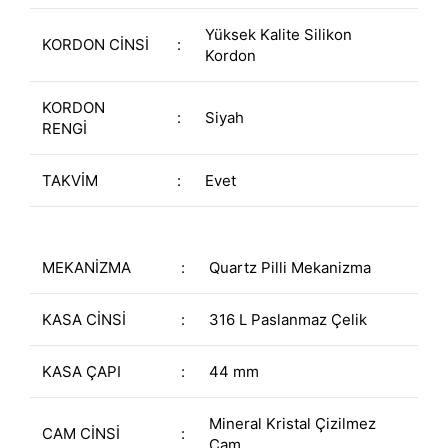
Yüksek Kalite Silikon
KORDON CİNSİ
:
Kordon
KORDON
:
Siyah
RENGİ
TAKVİM
:
Evet
MEKANİZMA
:
Quartz Pilli Mekanizma
KASA CİNSİ
:
316 L Paslanmaz Çelik
KASA ÇAPI
:
44 mm
Mineral Kristal Çizilmez
CAM CİNSİ
:
Cam