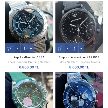
Replika-Breitling 1884
Emporio Armani Luigi AR1918
Chronometre Hasır Kordon Quartz
Replika Erkek Kol Saati
Erkek Saatleri
,
Breitling Saatler
Erkek Saatleri
,
Emporio Armani
Mekanizma
6.800,00
TL
8.000,00
TL