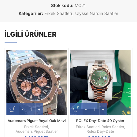
Stok kodu:
MC21
Kategoriler:
Erkek Saatleri
,
Ulysse Nardin Saatler
İLGILI ÜRÜNLER
Audemars Piguet Royal Oak Mavi
ROLEX Day-Date 40 Oyster
Kadran 41mm Replika Erkek Kol
Everose Gold Ref M228235-0025
Erkek Saatleri
,
Erkek Saatleri
,
Rolex Saatler
,
Saati
Audemars Piguet Saatler
Rolex Day-Date