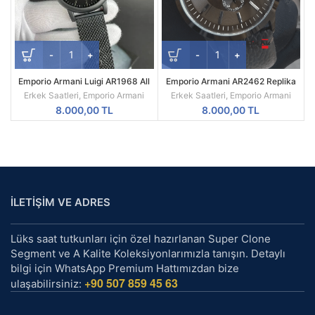
Emporio Armani Luigi AR1968 All
Emporio Armani AR2462 Replika
Black Mesh Siyah Kadran Siyah
Erkek Kol Saati
Erkek Saatleri
,
Emporio Armani
Erkek Saatleri
,
Emporio Armani
Kordon A Kalite
8.000,00
TL
8.000,00
TL
İLETİŞİM VE ADRES
Lüks saat tutkunları için özel hazırlanan Super Clone
Segment ve A Kalite Koleksiyonlarımızla tanışın. Detaylı
bilgi için WhatsApp Premium Hattımızdan bize
+90 507 859 45 63
ulaşabilirsiniz: