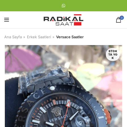
0
Ana Sayfa
Erkek Saatleri
Versace Saatler
STOK
TA YO
K