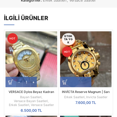
Kategoriler:
Erkek Saatleri
,
Versace Saatler
İLGILI ÜRÜNLER
STOK
HOT
TA YO
K
HOT
VERSACE Dylos Beyaz Kadran
INVİCTA Reserve Magnum | Sarı
Sarı Kasa
Kasa | Sarı Kadran | 52MM |
Bayan Saatleri
,
Erkek Saatleri
,
Invicta Saatler
Quartz | Radikal Saat
Versace Bayan Saatleri
,
7.600,00
TL
Erkek Saatleri
,
Versace Saatler
6.500,00
TL