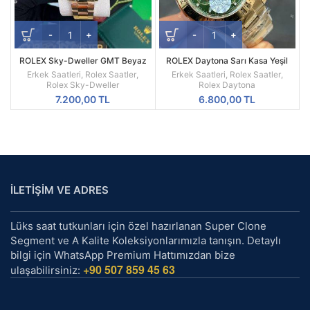
ROLEX Sky-Dweller GMT Beyaz
ROLEX Daytona Sarı Kasa Yeşil
Kadran Sarı Kasa Erkek Saati
Kadran 116508
Erkek Saatleri
,
Rolex Saatler
,
Erkek Saatleri
,
Rolex Saatler
,
Rolex Sky-Dweller
Rolex Daytona
7.200,00
TL
6.800,00
TL
İLETİŞİM VE ADRES
Lüks saat tutkunları için özel hazırlanan Super Clone
Segment ve A Kalite Koleksiyonlarımızla tanışın. Detaylı
bilgi için WhatsApp Premium Hattımızdan bize
+90 507 859 45 63
ulaşabilirsiniz: