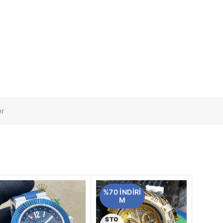
er
%70 INDIRI
M
STO