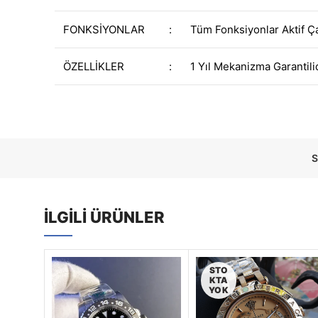
FONKSİYONLAR
:
Tüm Fonksiyonlar Aktif Ç
ÖZELLİKLER
:
1 Yıl Mekanizma Garantili
S
İLGILI ÜRÜNLER
STO
KTA
YOK