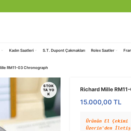
Kadın Saatleri
S.T. Dupont Çakmakları
Rolex Saatler
Fra
Mille RM11-03 Chronograph
STOK
Richard Mille RM11
TA YO
K
15.000,00
TL
Ürünün El Çekimi 
Üzerin'den İletiş