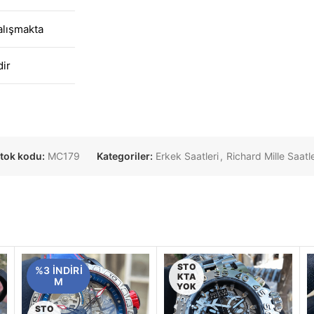
alışmakta
dir
tok kodu:
MC179
Kategoriler:
Erkek Saatleri
,
Richard Mille Saatl
STO
%3 INDIRI
KTA
M
YOK
STO