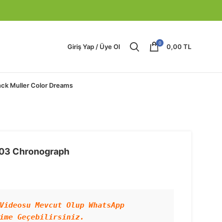
0
Giriş Yap / Üye Ol
0,00
TL
nck Muller Color Dreams
-03 Chronograph
Videosu Mevcut Olup WhatsApp 
ime Geçebilirsiniz.