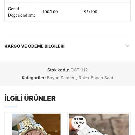
Genel
100/100
95/100
Değerlendirme
KARGO VE ÖDEME BILGILERI
Stok kodu:
OCT-112
Kategoriler:
Bayan Saatleri
,
Rolex Bayan Saat
İLGILI ÜRÜNLER
STOK
TA YO
K