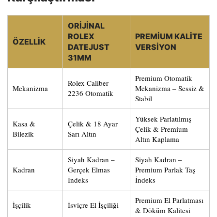
ORIJINAL
ROLEX
PREMIUM KALITE
ÖZELLIK
DATEJUST
VERSIYON
31MM
Premium Otomatik
Rolex Caliber
Mekanizma
Mekanizma – Sessiz &
2236 Otomatik
Stabil
Yüksek Parlatılmış
Kasa &
Çelik & 18 Ayar
Çelik & Premium
Bilezik
Sarı Altın
Altın Kaplama
Siyah Kadran –
Siyah Kadran –
Kadran
Gerçek Elmas
Premium Parlak Taş
İndeks
İndeks
Premium El Parlatması
İşçilik
İsviçre El İşçiliği
& Döküm Kalitesi