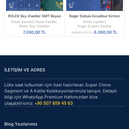
ROLEX Sky-Dweller GMT Beyaz
Roger Dubuis Excalibur Kırmızı
Kadran Sarı Kasa Erkek Saati
Spider Pirelli Replika Erkek Saati
Erkek Saatleri
,
Rolex Saatler
,
Erkek Saatleri
,
Rolex Sky-Dweller
Roger Dubuis Saatler
Orijinal
Şu
7.200,00
TL
6.300,00
TL
6.500,00
TL
fiyat:
andak
6.500,00 TL.
fiyat:
6.300
İLETİŞİM VE ADRES
Lüks saat tutkunları için özel hazırlanan Super Clone
Segment ve A Kalite Koleksiyonlarımızla tanışın. Detaylı
bilgi için WhatsApp Premium Hattımızdan bize
+90 507 859 45 63
ulaşabilirsiniz:
Blog Yazılarımız