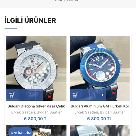
İLGILI ÜRÜNLER
Bulgari Diagona Silver Kasa Çelik
Bulgari Aluminium GMT Erkek Kol
Besel Replika Erkek Kol Saati
Saati
Erkek Saatleri
,
Bvlgari Saatler
Erkek Saatleri
,
Bvlgari Saatler
6.800,00
TL
6.800,00
TL
%70 INDIRIM