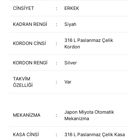
CİNSİYET
:
ERKEK
KADRAN RENGİ
:
Siyah
316 L Paslanmaz Çelik
KORDON CİNSİ
:
Kordon
KORDON RENGİ
:
Silver
TAKVİM
:
Var
ÖZELLİĞİ
Japon Miyota Otomatik
MEKANİZMA
:
Mekanizma
KASA CİNSİ
:
316 L Paslanmaz Çelik Kasa