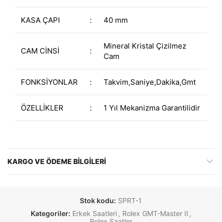
KASA ÇAPI
:
40 mm
Mineral Kristal Çizilmez
CAM CİNSİ
:
Cam
FONKSİYONLAR
:
Takvim,Saniye,Dakika,Gmt
ÖZELLİKLER
:
1 Yıl Mekanizma Garantilidir
KARGO VE ÖDEME BILGILERI
Stok kodu:
SPRT-1
Kategoriler:
Erkek Saatleri
,
Rolex GMT-Master II
,
Rolex Saatler