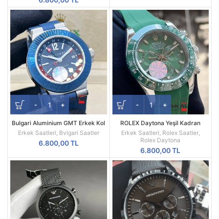
Bulgari Aluminium GMT Erkek Kol
ROLEX Daytona Yeşil Kadran
Saati
Silikon Kordon
Erkek Saatleri
,
Bvlgari Saatler
Erkek Saatleri
,
Rolex Saatler
,
Rolex Daytona
6.800,00
TL
6.800,00
TL