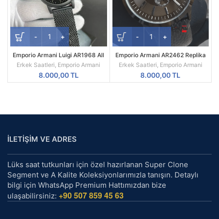
Emporio Armani Luigi AR1968 All
Emporio Armani AR2462 Replika
Black Mesh Siyah Kadran Siyah
Erkek Kol Saati
Erkek Saatleri
,
Emporio Armani
Erkek Saatleri
,
Emporio Armani
Kordon A Kalite
8.000,00
TL
8.000,00
TL
İLETİŞİM VE ADRES
Lüks saat tutkunları için özel hazırlanan Super Clone
Segment ve A Kalite Koleksiyonlarımızla tanışın. Detaylı
bilgi için WhatsApp Premium Hattımızdan bize
+90 507 859 45 63
ulaşabilirsiniz: