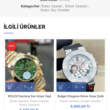
Kategoriler:
Rolex Saatler
,
Erkek Saatleri
,
Rolex Sky-Dweller
İLGILI ÜRÜNLER
HOT
ROLEX Daytona Sarı Kasa Yeşil
Bulgari Diagona Silver Kasa Çelik
Kadran 116508
Besel Replika Erkek Kol Saati
Erkek Saatleri
,
Rolex Saatler
,
Erkek Saatleri
,
Bvlgari Saatler
Rolex Daytona
6.800,00
TL
6.800,00
TL