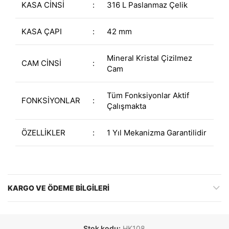
KASA CİNSİ
:
316 L Paslanmaz Çelik
KASA ÇAPI
:
42 mm
Mineral Kristal Çizilmez
CAM CİNSİ
:
Cam
Tüm Fonksiyonlar Aktif
FONKSİYONLAR
:
Çalışmakta
ÖZELLİKLER
:
1 Yıl Mekanizma Garantilidir
KARGO VE ÖDEME BILGILERI
Stok kodu:
HK108