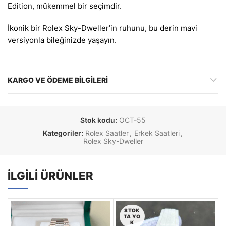
Edition, mükemmel bir seçimdir.
İkonik bir Rolex Sky-Dweller’in ruhunu, bu derin mavi
versiyonla bileğinizde yaşayın.
KARGO VE ÖDEME BILGILERI
Stok kodu:
OCT-55
Kategoriler:
Rolex Saatler
,
Erkek Saatleri
,
Rolex Sky-Dweller
İLGILI ÜRÜNLER
STOK
TA YO
K