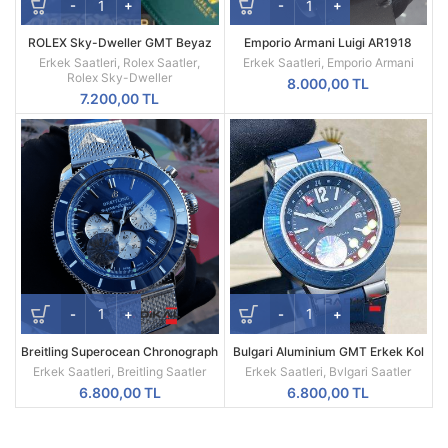
ROLEX Sky-Dweller GMT Beyaz
Emporio Armani Luigi AR1918
Kadran Sarı Kasa Erkek Saati
Replika Erkek Kol Saati
Erkek Saatleri
,
Rolex Saatler
,
Erkek Saatleri
,
Emporio Armani
Rolex Sky-Dweller
8.000,00
TL
7.200,00
TL
Breitling Superocean Chronograph
Bulgari Aluminium GMT Erkek Kol
Mavi Besel Kadran Replika Erkek
Saati
Erkek Saatleri
,
Breitling Saatler
Erkek Saatleri
,
Bvlgari Saatler
Kol Saati
6.800,00
TL
6.800,00
TL