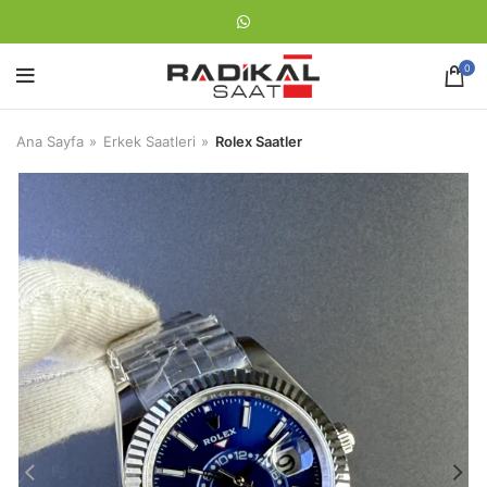
0
Ana Sayfa
Erkek Saatleri
Rolex Saatler