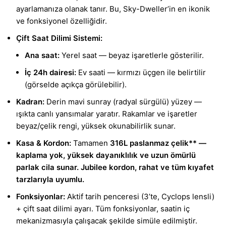
ayarlamanıza olanak tanır. Bu, Sky-Dweller’in en ikonik
ve fonksiyonel özelliğidir.
Çift Saat Dilimi Sistemi:
Ana saat:
Yerel saat — beyaz işaretlerle gösterilir.
İç 24h dairesi:
Ev saati — kırmızı üçgen ile belirtilir
(görselde açıkça görülebilir).
Kadran:
Derin mavi sunray (radyal sürgülü) yüzey —
ışıkta canlı yansımalar yaratır. Rakamlar ve işaretler
beyaz/çelik rengi, yüksek okunabilirlik sunar.
Kasa & Kordon:
Tamamen
316L paslanmaz çelik** —
kaplama yok, yüksek dayanıklılık ve uzun ömürlü
parlak cila sunar. Jubilee kordon, rahat ve tüm kıyafet
tarzlarıyla uyumlu.
Fonksiyonlar:
Aktif tarih penceresi (3’te, Cyclops lensli)
+ çift saat dilimi ayarı. Tüm fonksiyonlar, saatin iç
mekanizmasıyla çalışacak şekilde simüle edilmiştir.