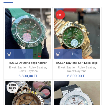
HOT
ROLEX Daytona Yeşil Kadran
ROLEX Daytona Sarı Kasa Yeşil
Silikon Kordon
Kadran 116508
Erkek Saatleri
,
Rolex Saatler
,
Erkek Saatleri
,
Rolex Saatler
,
Rolex Daytona
Rolex Daytona
6.800,00
TL
6.800,00
TL
STOK
TA YO
K