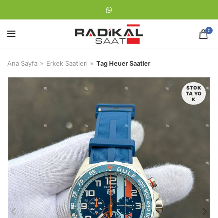
0
Ana Sayfa
Erkek Saatleri
Tag Heuer Saatler
STOK
TA YO
K