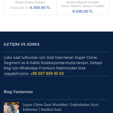
Roger Dubuis Saatler
Versace Bayan Saatleri
,
Erkek Saatleri
,
Versace Saatler
Orijinal
Şu
6.300,00
TL
6.500,00
TL
6.500,00
TL
fiyat:
andaki
6.500,00 TL.
fiyat:
6.300,00 TL.
İLETİŞİM VE ADRES
Lüks saat tutkunları için özel hazırlanan Super Clone
Segment ve A Kalite Koleksiyonlarımızla tanışın. Detaylı
bilgi için WhatsApp Premium Hattımızdan bize
+90 507 859 45 63
ulaşabilirsiniz:
Blog Yazılarımız
Super Clone Saat Modelleri: Orijinalinden Ayırt
Edilemez | Radikal Saat