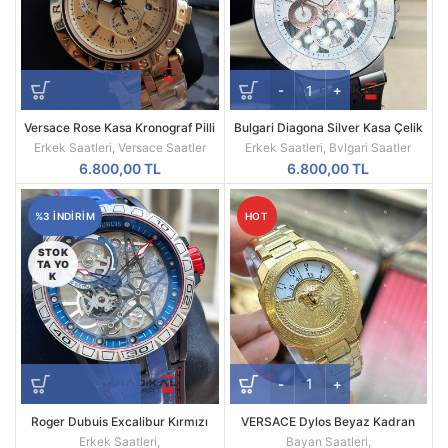
Versace Rose Kasa Kronograf Pilli
Bulgari Diagona Silver Kasa Çelik
Mekanizma Replika Erkek Kol
Besel Replika Erkek Kol Saati
Erkek Saatleri
,
Versace Saatler
Erkek Saatleri
,
Bvlgari Saatler
Saati
6.800,00
TL
6.800,00
TL
%3 INDIRIM
HOT
STOK
TA YO
K
Roger Dubuis Excalibur Kırmızı
VERSACE Dylos Beyaz Kadran
Spider Pirelli Replika Erkek Saati
Sarı Kasa
Erkek Saatleri
,
Bayan Saatleri
,