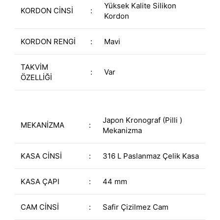
Yüksek Kalite Silikon
KORDON CİNSİ
:
Kordon
KORDON RENGİ
:
Mavi
TAKVİM
:
Var
ÖZELLİĞİ
Japon Kronograf (Pilli )
MEKANİZMA
:
Mekanizma
KASA CİNSİ
:
316 L Paslanmaz Çelik Kasa
KASA ÇAPI
:
44 mm
CAM CİNSİ
:
Safir Çizilmez Cam