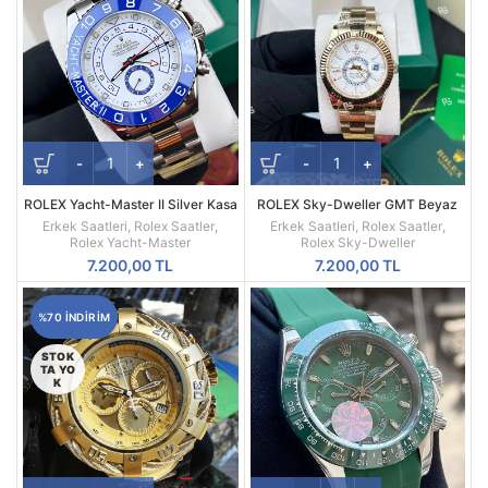
ROLEX Yacht-Master II Silver Kasa
ROLEX Sky-Dweller GMT Beyaz
Beyaz Kadran 44MM Erkek Saati
Kadran Sarı Kasa Erkek Saati
Erkek Saatleri
,
Rolex Saatler
,
Erkek Saatleri
,
Rolex Saatler
,
Rolex Yacht-Master
Rolex Sky-Dweller
7.200,00
TL
7.200,00
TL
%70 INDIRIM
STOK
TA YO
K