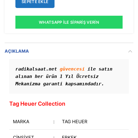
SEPETE EKLE
WHATSAPP İLE SIPARIŞ VERIN
AÇIKLAMA
radikalsaat.net 
güvencesi
 ile satın 
alınan her ürün 1 Yıl Ücretsiz 
Mekanizma garanti kapsamındadır. 
Tag Heuer Collection
MARKA
:
TAG HEUER
CİNSİYET
:
ERKEK