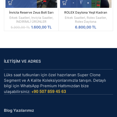
İnvicta Reserve Zeus Bolt Sarı
ROLEX Daytona Yeşil Kadran
Kadran Replika Erkek Kol Saati
Silikon Kordon
Erkek Saatleri
,
Invicta Saatler
,
Erkek Saatleri
,
Rolex Saatler
,
İNDİRİMLİ ÜRÜNLER
Rolex Daytona
Orijinal
Şu
1.600,00
TL
6.800,00
TL
5.300,00
TL
fiyat:
andaki
5.300,00 TL.
fiyat:
1.600,00 TL.
İLETİŞİM VE ADRES
Lüks saat tutkunları için özel hazırlanan Super Clone
Segment ve A Kalite Koleksiyonlarımızla tanışın. Detaylı
bilgi için WhatsApp Premium Hattımızdan bize
+90 507 859 45 63
ulaşabilirsiniz:
Blog Yazılarımız