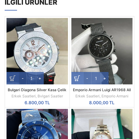
İLGILI ÜRÜNLER
Bulgari Diagona Silver Kasa Çelik
Emporio Armani Luigi AR1968 All
Besel Replika Erkek Kol Saati
Black Mesh Siyah Kadran Siyah
Erkek Saatleri
,
Bvlgari Saatler
Erkek Saatleri
,
Emporio Armani
Kordon A Kalite
6.800,00
TL
8.000,00
TL