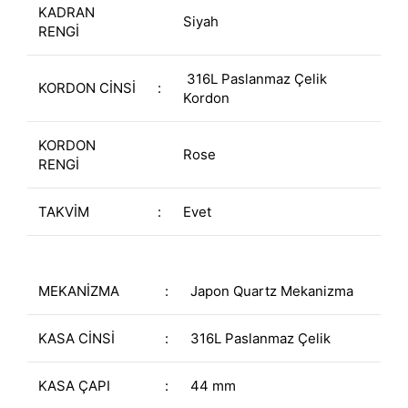
KADRAN
Siyah
RENGİ
316L Paslanmaz Çelik
KORDON CİNSİ
:
Kordon
KORDON
Rose
RENGİ
TAKVİM
:
Evet
MEKANİZMA
:
Japon Quartz Mekanizma
KASA CİNSİ
:
316L Paslanmaz Çelik
KASA ÇAPI
:
44 mm