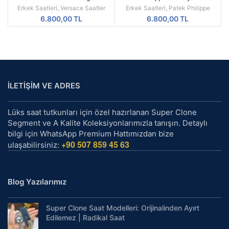
Mekanizma Replika Erkek Kol
Beyaz Silikon Kordon
Erkek Saatleri
,
Versace Saatler
Erkek Saatleri
,
Patek Philippe
Saati
6.800,00
TL
6.800,00
TL
İLETİŞİM VE ADRES
Lüks saat tutkunları için özel hazırlanan Super Clone
Segment ve A Kalite Koleksiyonlarımızla tanışın. Detaylı
bilgi için WhatsApp Premium Hattımızdan bize
+90 507 859 45 63
ulaşabilirsiniz:
Blog Yazılarımız
Super Clone Saat Modelleri: Orijinalinden Ayırt
Edilemez | Radikal Saat