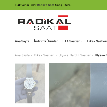
Türkiyenin Lider
Replika Saat
Satış Sitesi...
Ana Sayfa
İndirimli Ürünler
ETA Saatler
Erkek Saatleri
Ana Sayfa
Erkek Saatleri
Ulysse Nardin Saatler
Ulysse 