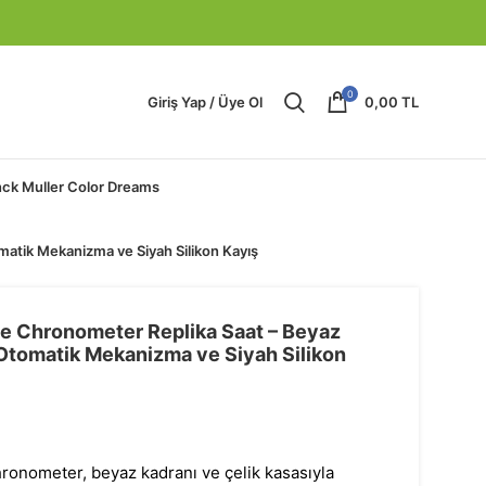
0
Giriş Yap / Üye Ol
0,00
TL
nck Muller Color Dreams
matik Mekanizma ve Siyah Silikon Kayış
ne Chronometer Replika Saat – Beyaz
 Otomatik Mekanizma ve Siyah Silikon
ronometer, beyaz kadranı ve çelik kasasıyla