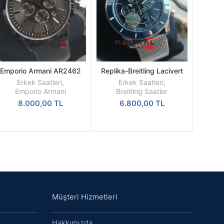
Emporio Armani AR2462
Replika-Breitling Lacivert
SEPETE
SEPETE
Replika Erkek Kol Saati
Kadran Hasır Kordon Kol
EKLE
EKLE
Erkek Saatleri
,
Erkek Saatleri
,
Saati
Emporio Armani
Breitling Saatler
8.000,00
TL
6.800,00
TL
Müşteri Hizmetleri
Hakkımızda