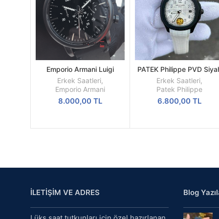
Emporio Armani Luigi
PATEK Philippe PVD Siya
SEPETE
DEVAMINI
AR1918 Replika Erkek Kol
Kasa Beyaz Silikon Kordo
EKLE
OKU
Erkek Saatleri
,
Erkek Saatleri
,
Saati
Emporio Armani
Patek Philippe
8.000,00
TL
6.800,00
TL
İLETİŞİM VE ADRES
Blog Yazıl
Lüks saat tutkunları için özel hazırlanan