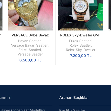
h
VERSACE Dylos Beyaz
ROLEX Sky-Dweller GMT
SEPETE
SEPETE
n
Kadran Sarı Kasa
Beyaz Kadran Sarı Kasa
EKLE
EKLE
Bayan Saatleri
,
Erkek Saatleri
,
Erkek Saati
Versace Bayan Saatleri
,
Rolex Saatler
,
Erkek Saatleri
,
Rolex Sky-Dweller
Versace Saatler
7.200,00
TL
6.500,00
TL
arımız
Aranan Başlıklar
Super Clone Saat Modelleri:
Replika Saatler