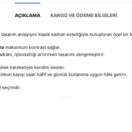
AÇIKLAMA
KARGO VE ÖDEME BILGILERI
i tasarım anlayışını klasik kadran estetiğiyle buluşturan özel bir 
la
maksimum kontrast sağlar.
anı, işlevselliği artırırken tasarımı zenginleştirir.
bilek hareketiyle kendini besler.
likon kayışı saati hafif ve günlük kullanıma uygun hâle getirir.
l seçimdir.