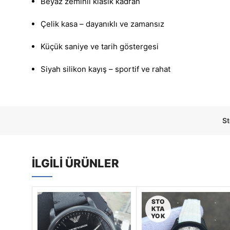
Beyaz zeminli klasik kadran
Çelik kasa – dayanıklı ve zamansız
Küçük saniye ve tarih göstergesi
Siyah silikon kayış – sportif ve rahat
S
İLGILI ÜRÜNLER
STO
KTA
YOK