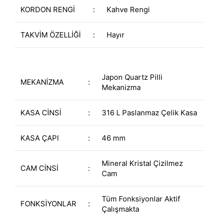
KORDON RENGİ
:
Kahve Rengi
TAKVİM ÖZELLİĞİ
:
Hayır
Japon Quartz Pilli
MEKANİZMA
:
Mekanizma
KASA CİNSİ
:
316 L Paslanmaz Çelik Kasa
KASA ÇAPI
:
46 mm
Mineral Kristal Çizilmez
CAM CİNSİ
:
Cam
Tüm Fonksiyonlar Aktif
FONKSİYONLAR
:
Çalışmakta