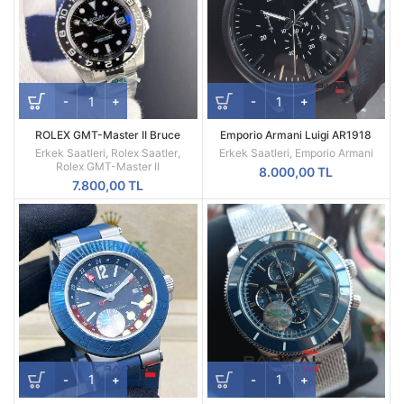
ROLEX GMT-Master II Bruce
Emporio Armani Luigi AR1918
Wayne Oyster Kordon Gri Bezel
Replika Erkek Kol Saati
Erkek Saatleri
,
Rolex Saatler
,
Erkek Saatleri
,
Emporio Armani
126710GRNR
Rolex GMT-Master II
8.000,00
TL
7.800,00
TL