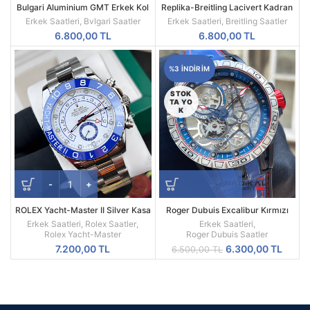
Bulgari Aluminium GMT Erkek Kol
Replika-Breitling Lacivert Kadran
Saati
Hasır Kordon Kol Saati
Erkek Saatleri
,
Bvlgari Saatler
Erkek Saatleri
,
Breitling Saatler
6.800,00
TL
6.800,00
TL
%3 INDIRIM
STOK
TA YO
K
ROLEX Yacht-Master II Silver Kasa
Roger Dubuis Excalibur Kırmızı
Beyaz Kadran 44MM Erkek Saati
Spider Pirelli Replika Erkek Saati
Erkek Saatleri
,
Rolex Saatler
,
Erkek Saatleri
,
Rolex Yacht-Master
Roger Dubuis Saatler
Orijinal
Şu
7.200,00
TL
6.300,00
TL
6.500,00
TL
fiyat:
andak
6.500,00 TL.
fiyat:
6.300