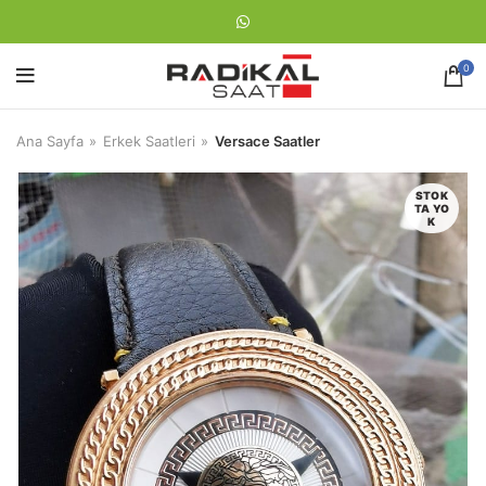
0
Ana Sayfa
Erkek Saatleri
Versace Saatler
STOK
TA YO
K