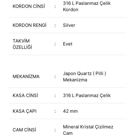
316 L Paslanmaz Çelik
KORDON CİNSİ
:
Kordon
KORDON RENGİ
:
Silver
TAKVİM
:
Evet
ÖZELLİĞİ
Japon Quartz ( Pilli )
MEKANİZMA
:
Mekanizma
KASA CİNSİ
:
316 L Paslanmaz Çelik
KASA ÇAPI
:
42 mm
Mineral Kristal Çizilmez
CAM CİNSİ
:
Cam