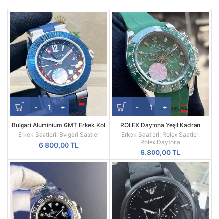
Bulgari Aluminium GMT Erkek Kol
ROLEX Daytona Yeşil Kadran
Saati
Silikon Kordon
Erkek Saatleri
,
Bvlgari Saatler
Erkek Saatleri
,
Rolex Saatler
,
Rolex Daytona
6.800,00
TL
6.800,00
TL