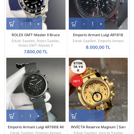
ROLEX GMT-Master II Bruce
Emporio Armani Luigi AR1918
Wayne Oyster Kordon Gri Bezel
Replika Erkek Kol Saati
Erkek Saatleri
,
Rolex Saatler
,
Erkek Saatleri
,
Emporio Armani
126710GRNR
Rolex GMT-Master II
8.000,00
TL
7.800,00
TL
STOK
TA YO
K
HOT
Emporio Armani Luigi AR1968 All
INVİCTA Reserve Magnum | Sarı
Black Mesh Siyah Kadran Siyah
Kasa | Sarı Kadran | 52MM |
Erkek Saatleri
,
Emporio Armani
Erkek Saatleri
,
Invicta Saatler