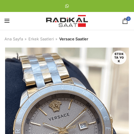
0
Ana Sayfa
Erkek Saatleri
Versace Saatler
STOK
TA YO
K