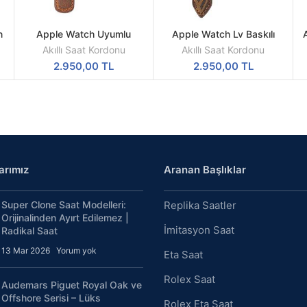
n
Apple Watch Uyumlu
Apple Watch Lv Baskılı
SEPETE
SEPETE
Eskitme Deri Kordon
Akıllı Deri Kordon
EKLE
EKLE
Akıllı Saat Kordonu
Akıllı Saat Kordonu
2.950,00
TL
2.950,00
TL
arımız
Aranan Başlıklar
Super Clone Saat Modelleri:
Replika Saatler
Orijinalinden Ayırt Edilemez |
İmitasyon Saat
Radikal Saat
13 Mar 2026
Yorum yok
Eta Saat
Rolex Saat
Audemars Piguet Royal Oak ve
Offshore Serisi – Lüks
Rolex Eta Saat