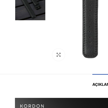
Görseli Büyütün
AÇIKLA