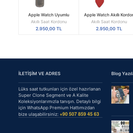
Apple Watch Uyumlu
Apple Watch Akıllı Kordo
SEPETE
SEPETE
Eskitme Gri Deri Kordon
Kırmızı Renk
EKLE
EKLE
Akıllı Saat Kordonu
Akıllı Saat Kordonu
2.950,00
TL
2.950,00
TL
İLETİŞİM VE ADRES
Blog Yazıl
Lüks saat tutkunları için özel hazırlanan
Super Clone Segment ve A Kalite
Koleksiyonlarımızla tanışın. Detaylı bilgi
için WhatsApp Premium Hattımızdan
+90 507 859 45 63
bize ulaşabilirsiniz: