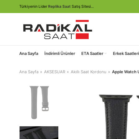
Türkiyenin Lider
Replika Saat
Satış Sitesi...
Ana Sayfa
İndirimli Ürünler
ETA Saatler
Erkek Saatleri
Ana Sayfa
AKSESUAR
Akıllı Saat Kordonu
Apple Watch U