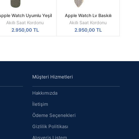
Apple Watch Uyumlu Yeşil
Apple Watch Lv Baskılı
SEPETE
SEPETE
Deri Kordon
Akıllı Kordon
EKLE
EKLE
Akıllı Saat Kordonu
Akıllı Saat Kordonu
2.950,00
TL
2.950,00
TL
Müşteri Hizmetleri
Hakkımızda
İletişim
Ödeme Seçenekleri
Gizlilik Politikası
Alışveriş Listem