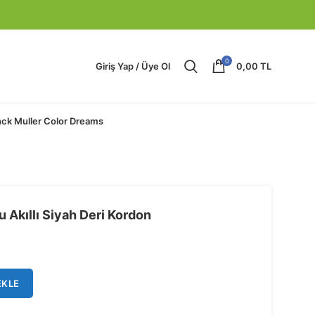
0
Giriş Yap / Üye Ol
0,00
TL
nck Muller Color Dreams
Akıllı Siyah Deri Kordon
EKLE