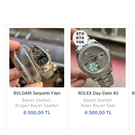
STO
KTA
YOK
BVLGARI Serpenti Yılan
ROLEX Day-Date 40
B
SEPETE
DEVAMINI
i
Gümüş Renk 3 Sarmal
Diamond Kadran Baget
EKLE
OKU
Bayan Saatleri
,
Bayan Saatleri
,
Siyah Kadran Kadın Saati
Taşlı Rakam Gümüş Kasa
Bvlgari Bayan Saatleri
Rolex Bayan Saat
6.500,00
TL
6.500,00
TL