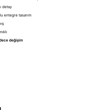
lı detay
mlu entegre tasarım
nış
ıklı
dece değişim
I