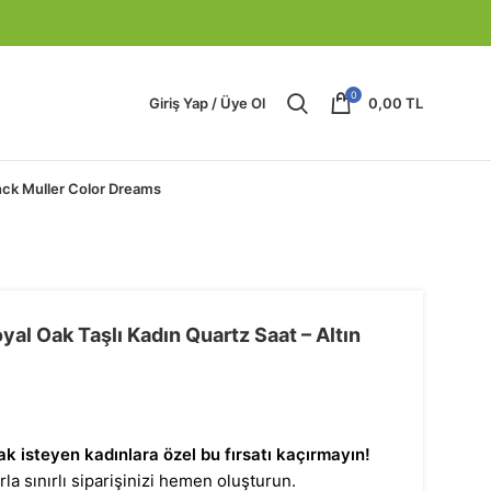
0
Giriş Yap / Üye Ol
0,00
TL
nck Muller Color Dreams
al Oak Taşlı Kadın Quartz Saat – Altın
k isteyen kadınlara özel bu fırsatı kaçırmayın!
rla sınırlı siparişinizi hemen oluşturun.