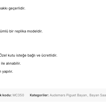
akkı geçerlidir.
nümlü bir replika modeldir.
.
zel kutu isteğe bağlı ve ücretlidir.
le alınabilir.
yapılır.
k kodu:
MC350
Kategoriler:
Audemars Piguet Bayan
,
Bayan Saat