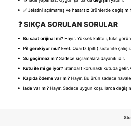
🔁 İade yapılmaz. Uygun şartlarda
değişim
yapılır.
✅ Jelatini açılmamış ve hasarsız ürünlerde değişim h
❓ SIKÇA SORULAN SORULAR
Bu saat orijinal mi?
Hayır. Yüksek kaliteli, lüks görü
Pil gerekiyor mu?
Evet. Quartz (pilli) sistemle çalışır
Su geçirmez mi?
Sadece sıçramalara dayanıklıdır.
Kutu ile mi geliyor?
Standart korunaklı kutuda gelir. Ö
Kapıda ödeme var mı?
Hayır. Bu ürün sadece havale i
İade var mı?
Hayır. Sadece uygun koşullarda değişim 
Sto