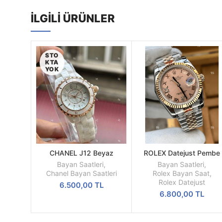
İLGILI ÜRÜNLER
STO
KTA
YOK
CHANEL J12 Beyaz
ROLEX Datejust Pembe
DEVAMINI
SEPETE
Seramik Kasa Ve Kordon
Kadran 36MM Kadın Saat
OKU
EKLE
Bayan Saatleri
,
Bayan Saatleri
,
Bayan Saati
Chanel Bayan Saatleri
Rolex Bayan Saat
,
Rolex Datejust
6.500,00
TL
6.800,00
TL