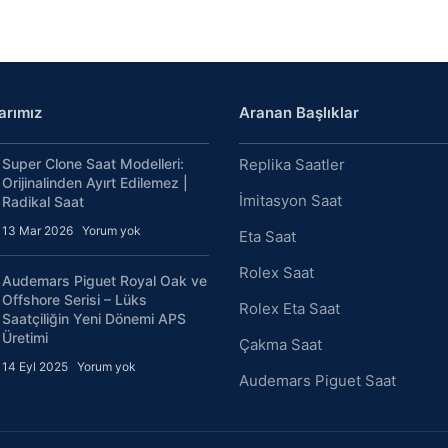
arımız
Aranan Başlıklar
Super Clone Saat Modelleri:
Replika Saatler
Orijinalinden Ayırt Edilemez |
İmitasyon Saat
Radikal Saat
13 Mar 2026
Yorum yok
Eta Saat
Rolex Saat
Audemars Piguet Royal Oak ve
Offshore Serisi – Lüks
Rolex Eta Saat
Saatçiliğin Yeni Dönemi APS
Üretimi
Çakma Saat
14 Eyl 2025
Yorum yok
Audemars Piguet Saat