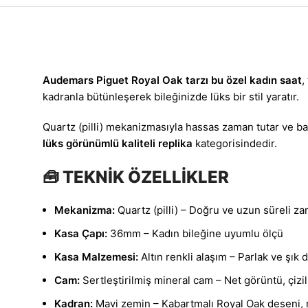
Audemars Piguet Royal Oak tarzı bu özel kadın saat
,
kadranla bütünleşerek bileğinizde lüks bir stil yaratır.
Quartz (pilli) mekanizmasıyla hassas zaman tutar ve b
lüks görünümlü kaliteli replika
kategorisindedir.
🧰 TEKNİK ÖZELLİKLER
Mekanizma:
Quartz (pilli) – Doğru ve uzun süreli za
Kasa Çapı:
36mm – Kadın bileğine uyumlu ölçü
Kasa Malzemesi:
Altın renkli alaşım – Parlak ve şık 
Cam:
Sertleştirilmiş mineral cam – Net görüntü, çizi
Kadran:
Mavi zemin – Kabartmalı Royal Oak deseni, n