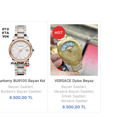
STO
HOT
KTA
YOK
urberry BU9105 Bayan Kol
VERSACE Dylos Beyaz
DEVAMINI
SEPETE
Saati
Kadran Sarı Kasa
OKU
EKLE
Bayan Saatleri
,
Bayan Saatleri
,
Burberry Bayan Saatleri
Versace Bayan Saatleri
,
Erkek Saatleri
,
6.500,00
TL
Versace Saatler
6.500,00
TL