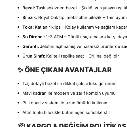
Bezel:
Taşlı sekizgen bezel – Şıklığı vurgulayan ışıltı
Bilezik:
Royal Oak tipi metal altın bilezik – Tam uyu
Toka:
Katlanır klips – Kolay kullanım ve sağlam kapa
Su Direnci:
1-3 ATM – Günlük sıçramalara karşı dayan
Garanti:
Jelatini açılmamış ve hasarsız ürünlerde
sa
Ürün Sınıfı:
Kaliteli replika saat – Orijinal değildir
✨ ÖNE ÇIKAN AVANTAJLAR
Taş detaylı bezel ile dikkat çekici lüks görünüm
Mavi kadran ile modern ve zarif kombin uyumu
Pilli quartz sistem ile uzun ömürlü kullanım
Altın tonlu bilezikle bütünleşen sofistike stil
📦 KARGO & DEĞİŞİM POLİTİKAS