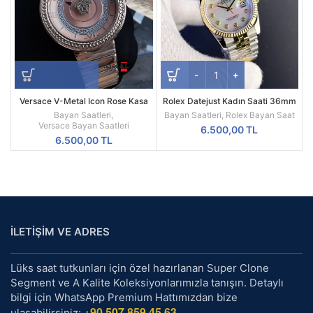
Versace V-Metal Icon Rose Kasa
Rolex Datejust Kadın Saati 36mm
Replika Bayan Kol Saati
Sedef Kadran | Two Tone
Bayan Saatleri
,
Bayan Saatleri
,
Rolex Bayan Saat
Otomatik Saat
Versace Bayan Saatleri
6.500,00
TL
6.500,00
TL
İLETİŞİM VE ADRES
Lüks saat tutkunları için özel hazırlanan Super Clone
Segment ve A Kalite Koleksiyonlarımızla tanışın. Detaylı
bilgi için WhatsApp Premium Hattımızdan bize
+90 507 859 45 63
ulaşabilirsiniz: