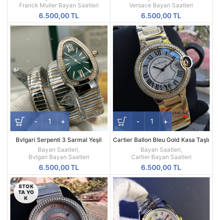
Mekanizma
Franck Muller Bayan Saatleri
Versace Bayan Saatleri
6.500,00
TL
6.500,00
TL
Bvlgari Serpenti 3 Sarmal Yeşil
Cartier Ballon Bleu Gold Kasa Taşlı
Kadran
Besel 36 MM Replika Bayan Kol
Bayan Saatleri
,
Bayan Saatleri
,
Saati
Bvlgari Bayan Saatleri
Cartier Bayan Saatleri
6.500,00
TL
6.500,00
TL
STOK
TA YO
K