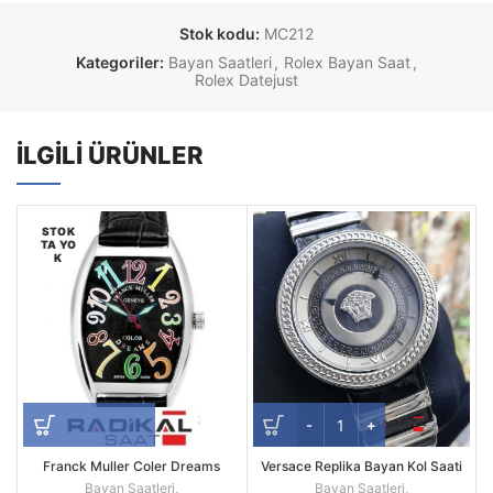
Stok kodu:
MC212
Kategoriler:
Bayan Saatleri
,
Rolex Bayan Saat
,
Rolex Datejust
İLGILI ÜRÜNLER
STOK
TA YO
K
Franck Muller Coler Dreams
Versace Replika Bayan Kol Saati
Gri Kadran 38mm Quartz
Bayan Saatleri
,
Bayan Saatleri
,