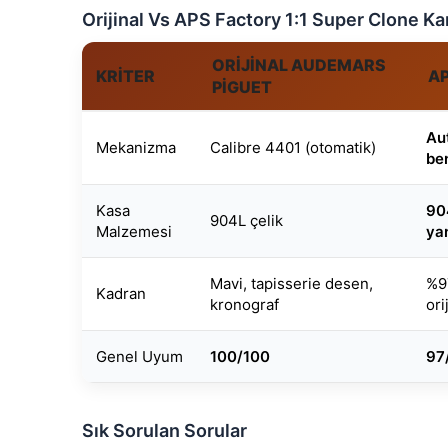
Orijinal Vs APS Factory 1:1 Super Clone Ka
ORIJINAL AUDEMARS
KRITER
AP
PIGUET
Au
Mekanizma
Calibre 4401 (otomatik)
be
Kasa
904
904L çelik
Malzemesi
yan
Mavi, tapisserie desen,
%97
Kadran
kronograf
ori
Genel Uyum
100/100
97
Sık Sorulan Sorular