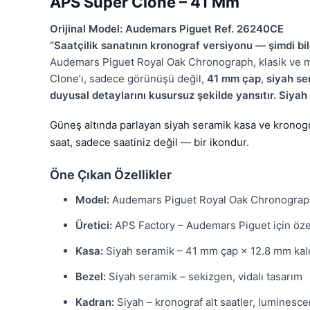
APS Super Clone – 41 Mm
Orijinal Model: Audemars Piguet Ref. 26240CE
“Saatçilik sanatının kronograf versiyonu — şimdi bil
Audemars Piguet Royal Oak Chronograph, klasik ve mo
Clone’ı, sadece görünüşü değil,
41 mm çap
,
siyah se
duyusal detaylarını kusursuz şekilde yansıtır. Siya
Güneş altında parlayan siyah seramik kasa ve kronograf
saat, sadece saatiniz değil — bir ikondur.
Öne Çıkan Özellikler
Model:
Audemars Piguet Royal Oak Chronograp
Üretici:
APS Factory – Audemars Piguet için özel 
Kasa:
Siyah seramik – 41 mm çap × 12.8 mm kalı
Bezel:
Siyah seramik – sekizgen, vidalı tasarım
Kadran:
Siyah – kronograf alt saatler, luminescen