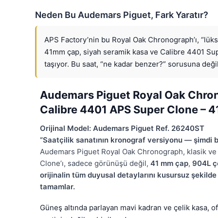
Neden Bu Audemars Piguet, Fark Yaratır?
APS Factory’nin bu Royal Oak Chronograph’ı, “lüksü
41mm çap, siyah seramik kasa ve Calibre 4401 Super
taşıyor. Bu saat, “ne kadar benzer?” sorusuna değil
Audemars Piguet Royal Oak Chron
Calibre 4401 APS Super Clone – 
Orijinal Model: Audemars Piguet Ref. 26240ST
“Saatçilik sanatının kronograf versiyonu — şimdi b
Audemars Piguet Royal Oak Chronograph, klasik ve m
Clone’ı, sadece görünüşü değil,
41 mm çap
,
904L ç
orijinalin tüm duyusal detaylarını kusursuz şekilde
tamamlar.
Güneş altında parlayan mavi kadran ve çelik kasa, ofi