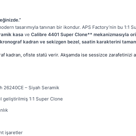
eğinizde.”
dern tasarımıyla tanınan bir ikondur. APS Factory’nin bu 1:1 S
ramik kasa
ve
Calibre 4401 Super Clone** mekanizmasıyla orij
h kronograf kadran ve sekizgen bezel, saatin karakterini tamam
 kadran, ofiste statü verir. Akşamda ise sessizce zarafetinizi an
h 26240CE – Siyah Seramik
geliştirilmiş 1:1 Super Clone
nlık
t işaretler