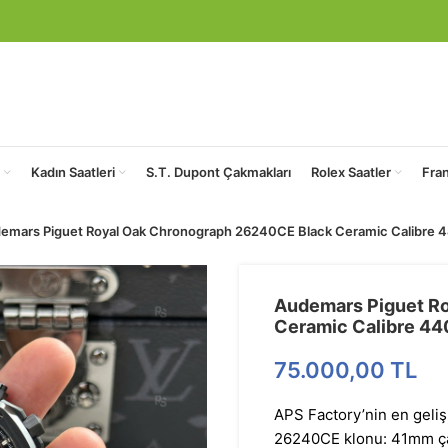
Kadın Saatleri
S.T. Dupont Çakmakları
Rolex Saatler
Fra
emars Piguet Royal Oak Chronograph 26240CE Black Ceramic Calibre 
Audemars Piguet R
Ceramic Calibre 44
75.000,00
TL
APS Factory’nin en gel
26240CE klonu: 41mm çap