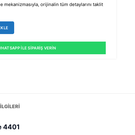
 mekanizmasıyla, orijinalin tüm detaylarını taklit
EKLE
HATSAPP İLE SIPARIŞ VERIN
LGILERI
e 4401