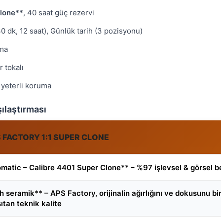
Clone**
, 40 saat güç rezervi
0 dk, 12 saat), Günlük tarih (3 pozisyonu)
ama
r tokalı
 yeterli koruma
ılaştırması
 FACTORY 1:1 SUPER CLONE
matic – Calibre 4401 Super Clone** – %97 işlevsel & görsel b
h seramik** – APS Factory, orijinalin ağırlığını ve dokusunu bi
ıtan teknik kalite