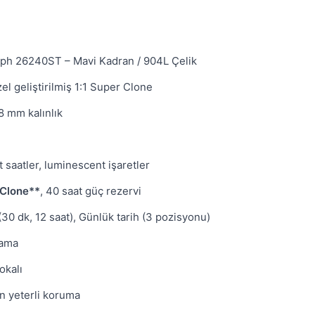
h 26240ST – Mavi Kadran / 904L Çelik
l geliştirilmiş 1:1 Super Clone
8 mm kalınlık
t saatler, luminescent işaretler
 Clone**
, 40 saat güç rezervi
30 dk, 12 saat), Günlük tarih (3 pozisyonu)
plama
okalı
n yeterli koruma