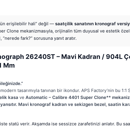
n erişilebilir hali” değil —
saatçilik sanatının kronograf versi
 Clone mekanizmasıyla, orijinalin tüm duyusal ve estetik özell
, “nerede fark?” sorusuna yanıt aratır.
ograph 26240ST – Mavi Kadran / 904L Çe
41 Mm
ileğinizde.”
odern tasarımıyla tanınan bir ikondur. APS Factory’nin bu 1:1 
elik kasa
ve
Automatic – Calibre 4401 Super Clone** mekani
 yansıtır. Mavi kronograf kadran ve sekizgen bezel, saatin kar
ste statü verir. Akşamda ise sessizce zarafetinizi anlatır. Bu sa