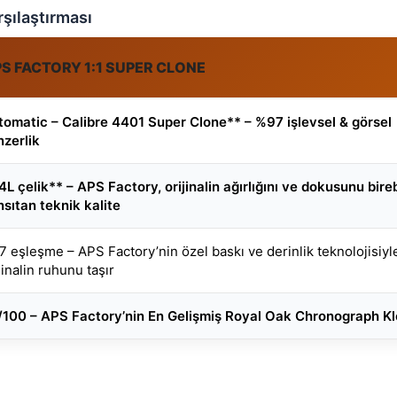
rşılaştırması
S FACTORY 1:1 SUPER CLONE
tomatic – Calibre 4401 Super Clone** – %97 işlevsel & görsel
nzerlik
L çelik** – APS Factory, orijinalin ağırlığını ve dokusunu bireb
sıtan teknik kalite
 eşleşme – APS Factory’nin özel baskı ve derinlik teknolojisiyl
jinalin ruhunu taşır
/100 – APS Factory’nin En Gelişmiş Royal Oak Chronograph K