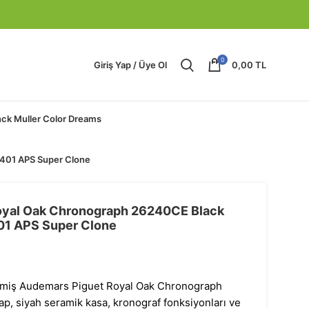
0
Giriş Yap / Üye Ol
0,00
TL
nck Muller Color Dreams
4401 APS Super Clone
oyal Oak Chronograph 26240CE Black
01 APS Super Clone
işmiş Audemars Piguet Royal Oak Chronograph
, siyah seramik kasa, kronograf fonksiyonları ve