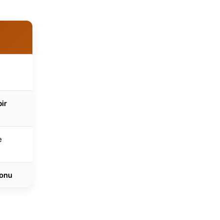
ir
e
lonu