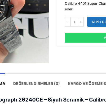
Calibre 4401 Super Clone
eder.
SEPETE 
W
MA
DEĞERLENDIRMELER (0)
KARGO VE ÖDEME BI
graph 26240CE – Siyah Seramik – Calibr