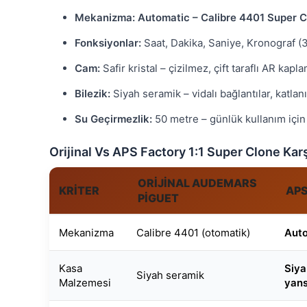
Mekanizma:
Automatic – Calibre 4401 Super 
Fonksiyonlar:
Saat, Dakika, Saniye, Kronograf (3
Cam:
Safir kristal – çizilmez, çift taraflı AR kapl
Bilezik:
Siyah seramik – vidalı bağlantılar, katlanı
Su Geçirmezlik:
50 metre – günlük kullanım için
Orijinal Vs APS Factory 1:1 Super Clone Karş
ORIJINAL AUDEMARS
KRITER
APS
PIGUET
Mekanizma
Calibre 4401 (otomatik)
Auto
Kasa
Siya
Siyah seramik
Malzemesi
yans