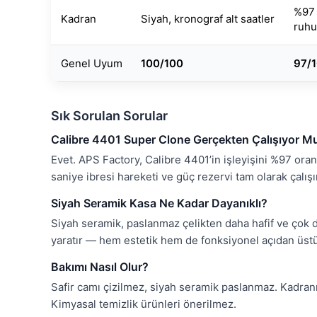
%97 
Kadran
Siyah, kronograf alt saatler
ruhu
Genel Uyum
100/100
97/1
Sık Sorulan Sorular
Calibre 4401 Super Clone Gerçekten Çalışıyor M
Evet. APS Factory, Calibre 4401’in işleyişini %97 oranı
saniye ibresi hareketi ve güç rezervi tam olarak çalışı
Siyah Seramik Kasa Ne Kadar Dayanıklı?
Siyah seramik, paslanmaz çelikten daha hafif ve çok d
yaratır — hem estetik hem de fonksiyonel açıdan üst
Bakımı Nasıl Olur?
Safir camı çizilmez, siyah seramik paslanmaz. Kadran
Kimyasal temizlik ürünleri önerilmez.