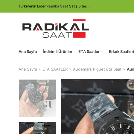
Türkiyenin Lider
Replika Saat
Satış Sitesi...
Ana Sayfa
İndirimli Ürünler
ETA Saatler
Erkek Saatleri
Ana Sayfa
ETA SAATLER
Audemars Piguet Eta Saat
Aud