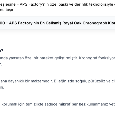
eşleşme – APS Factory’nin özel baskı ve derinlik teknolojisiyle o
nu taşır
00 – APS Factory’nin En Gelişmiş Royal Oak Chronograph Klo
u?
nda yansıtan özel bir hareket geliştirmiştir. Kronograf fonksiyon
r.
aha dayanıklı bir malzemedir. Bileğinizde soğuk, pürüzsüz ve cid
ün.
ı korumak için temizlikte sadece
mikrofiber bez
kullanmanız yete