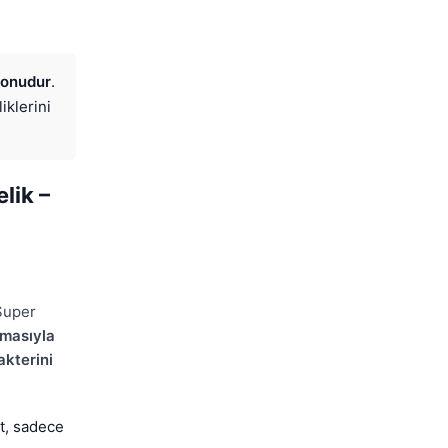
yonudur
.
iklerini
lik –
Super
zmasıyla
akterini
at, sadece