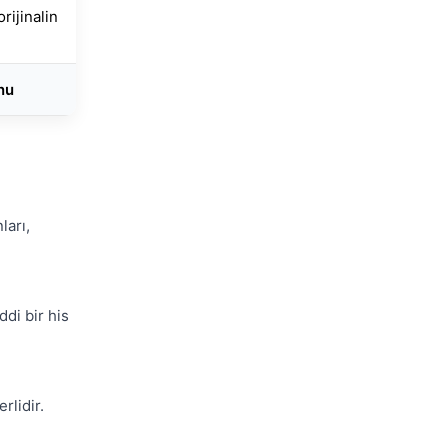
rijinalin
nu
ları,
di bir his
rlidir.