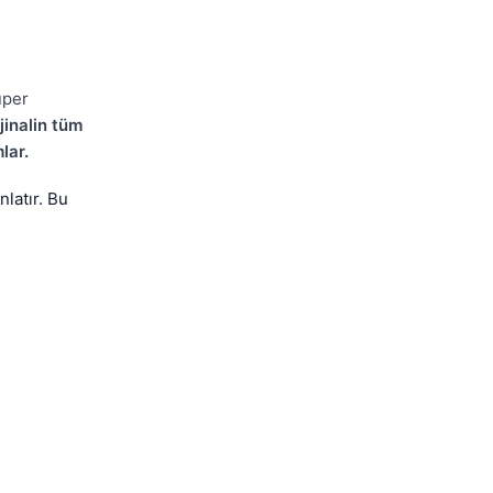
uper
inalin tüm
lar.
latır. Bu