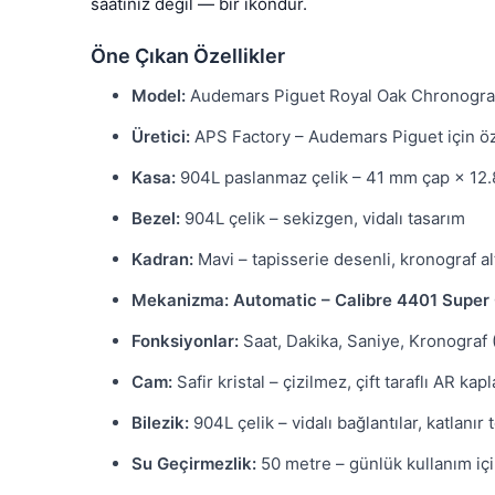
saatiniz değil — bir ikondur.
Öne Çıkan Özellikler
Model:
Audemars Piguet Royal Oak Chronograp
Üretici:
APS Factory – Audemars Piguet için öze
Kasa:
904L paslanmaz çelik – 41 mm çap × 12.
Bezel:
904L çelik – sekizgen, vidalı tasarım
Kadran:
Mavi – tapisserie desenli, kronograf al
Mekanizma:
Automatic – Calibre 4401 Super
Fonksiyonlar:
Saat, Dakika, Saniye, Kronograf (
Cam:
Safir kristal – çizilmez, çift taraflı AR ka
Bilezik:
904L çelik – vidalı bağlantılar, katlanır t
Su Geçirmezlik:
50 metre – günlük kullanım içi