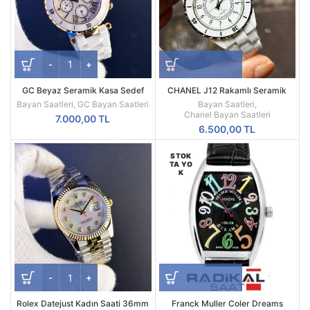
GC Beyaz Seramik Kasa Sedef
CHANEL J12 Rakamlı Seramik
Kadran GCI47504M1S Kadın Kol
Bayan Kol Saati
Bayan Saatleri
,
GC Bayan Saatleri
Bayan Saatleri
,
Saati
Chanel Bayan Saatleri
7.000,00
TL
6.500,00
TL
STOK
TA YO
K
Rolex Datejust Kadın Saati 36mm
Franck Muller Coler Dreams