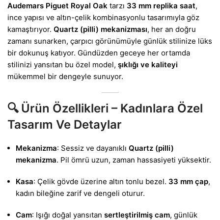
Audemars Piguet Royal Oak
tarzı
33 mm replika saat
,
ince yapısı ve altın-çelik kombinasyonlu tasarımıyla göz
kamaştırıyor.
Quartz (pilli) mekanizması
, her an doğru
zamanı sunarken, çarpıcı görünümüyle günlük stilinize lüks
bir dokunuş katıyor. Gündüzden geceye her ortamda
stilinizi yansıtan bu özel model,
şıklığı ve kaliteyi
mükemmel bir dengeyle sunuyor.
🔍
Ürün Özellikleri – Kadınlara Özel
Tasarım Ve Detaylar
Mekanizma
: Sessiz ve dayanıklı
Quartz (pilli)
mekanizma
. Pil ömrü uzun, zaman hassasiyeti yüksektir.
Kasa
: Çelik gövde üzerine altın tonlu bezel.
33 mm çap
,
kadın bileğine zarif ve dengeli oturur.
Cam
: Işığı doğal yansıtan
sertleştirilmiş cam
, günlük