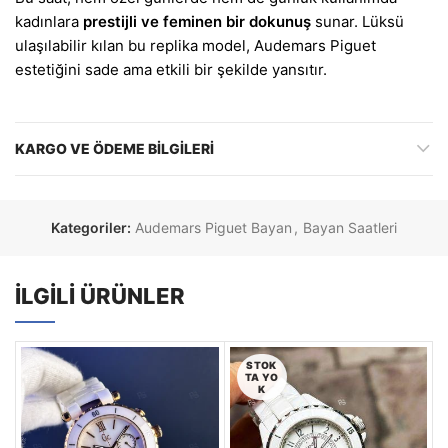
kadınlara
prestijli ve feminen bir dokunuş
sunar. Lüksü
ulaşılabilir kılan bu replika model, Audemars Piguet
estetiğini sade ama etkili bir şekilde yansıtır.
KARGO VE ÖDEME BILGILERI
Kategoriler:
Audemars Piguet Bayan
,
Bayan Saatleri
İLGILI ÜRÜNLER
STOK
TA YO
K