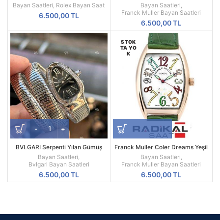
Sedef Kadran | Two Tone
Bayan Saatleri
,
Rolex Bayan Saat
Bayan Saatleri
,
Otomatik Saat
Franck Muller Bayan Saatleri
6.500,00
TL
6.500,00
TL
STOK
TA YO
K
BVLGARI Serpenti Yılan Gümüş
Franck Muller Coler Dreams Yeşil
Renk 3 Sarmal Siyah Kadran
Kordon
Bayan Saatleri
,
Bayan Saatleri
,
Kadın Saati
Bvlgari Bayan Saatleri
Franck Muller Bayan Saatleri
6.500,00
TL
6.500,00
TL