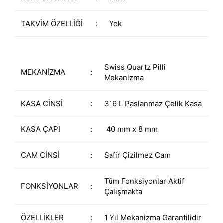
TAKVİM ÖZELLİĞİ
:
Yok
Swiss Quartz Pilli
MEKANİZMA
:
Mekanizma
KASA CİNSİ
:
316 L Paslanmaz Çelik Kasa
KASA ÇAPI
:
40 mm x 8 mm
CAM CİNSİ
:
Safir Çizilmez Cam
Tüm Fonksiyonlar Aktif
FONKSİYONLAR
:
Çalışmakta
ÖZELLİKLER
:
1 Yıl Mekanizma Garantilidir