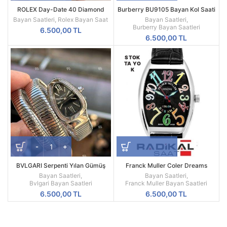
ROLEX Day-Date 40 Diamond
Burberry BU9105 Bayan Kol Saati
Kadran Baget Taşlı Rakam Gümüş
Bayan Saatleri
,
Rolex Bayan Saat
Bayan Saatleri
,
Kasa
Burberry Bayan Saatleri
6.500,00
TL
6.500,00
TL
STOK
TA YO
K
BVLGARI Serpenti Yılan Gümüş
Franck Muller Coler Dreams
Renk 3 Sarmal Siyah Kadran
Bayan Saatleri
,
Bayan Saatleri
,
Kadın Saati
Bvlgari Bayan Saatleri
Franck Muller Bayan Saatleri
6.500,00
TL
6.500,00
TL