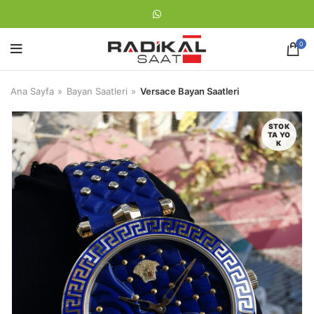
0
Ana Sayfa
Bayan Saatleri
Versace Bayan Saatleri
STOK
TA YO
K