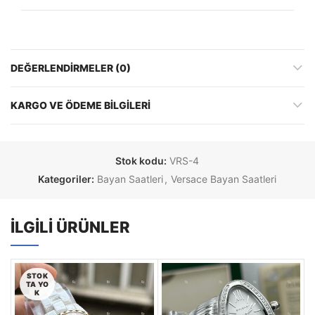
DEĞERLENDIRMELER (0)
KARGO VE ÖDEME BILGILERI
Stok kodu:
VRS-4
Kategoriler:
Bayan Saatleri
,
Versace Bayan Saatleri
İLGILI ÜRÜNLER
STOK
TA YO
K