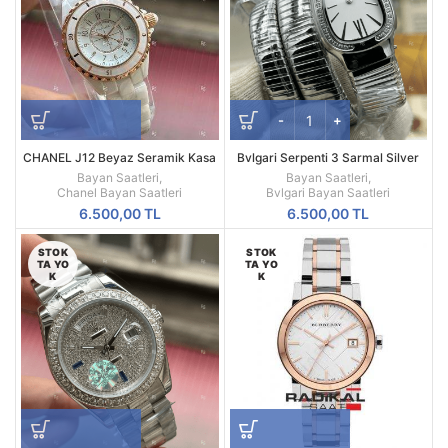
CHANEL J12 Beyaz Seramik Kasa
Bvlgari Serpenti 3 Sarmal Silver
Ve Kordon Bayan Saati
Taşlı
Bayan Saatleri
,
Bayan Saatleri
,
Chanel Bayan Saatleri
Bvlgari Bayan Saatleri
6.500,00
TL
6.500,00
TL
STOK
STOK
TA YO
TA YO
K
K