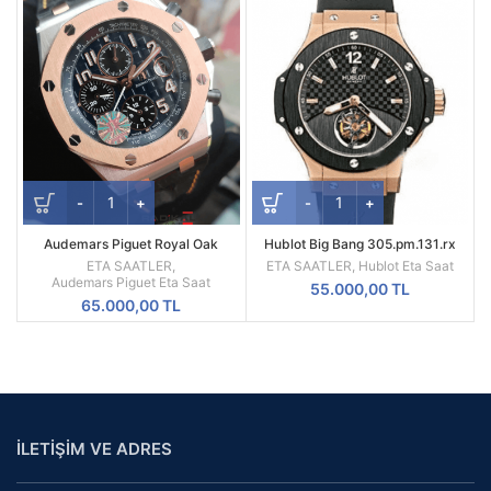
Audemars Piguet Royal Oak
Hublot Big Bang 305.pm.131.rx
Offshore 1:1 En İyi Üretim ETA
Tourbillon Swiss ETA
ETA SAATLER
,
ETA SAATLER
,
Hublot Eta Saat
Audemars Piguet Eta Saat
55.000,00
TL
65.000,00
TL
İLETİŞİM VE ADRES