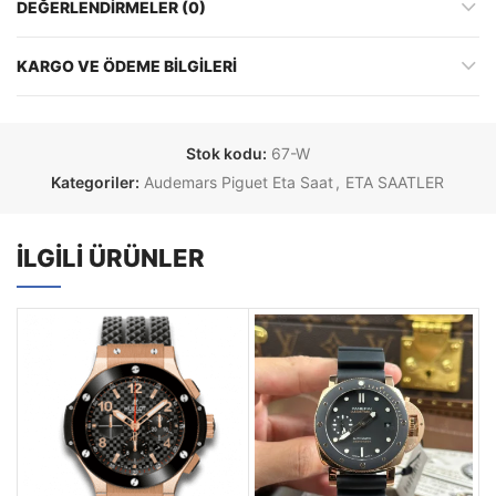
DEĞERLENDIRMELER (0)
KARGO VE ÖDEME BILGILERI
Stok kodu:
67-W
Kategoriler:
Audemars Piguet Eta Saat
,
ETA SAATLER
İLGILI ÜRÜNLER