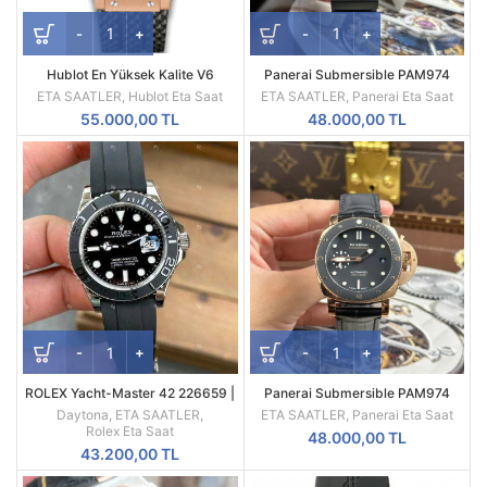
Hublot En Yüksek Kalite V6
Panerai Submersible PAM974
Versiyonu seri 301.PB.131
Rose Gold-Tone Black Dial VS
ETA SAATLER
,
Hublot Eta Saat
ETA SAATLER
,
Panerai Eta Saat
Factory 42mm
55.000,00
TL
48.000,00
TL
ROLEX Yacht-Master 42 226659 |
Panerai Submersible PAM974
Siyah Kadran & Oysterflex | 1:1
Rose Gold Black Dial Leather
Daytona
,
ETA SAATLER
,
ETA SAATLER
,
Panerai Eta Saat
Super Clone ETA Saat
Strap – VS Factory 42mm
Rolex Eta Saat
48.000,00
TL
43.200,00
TL