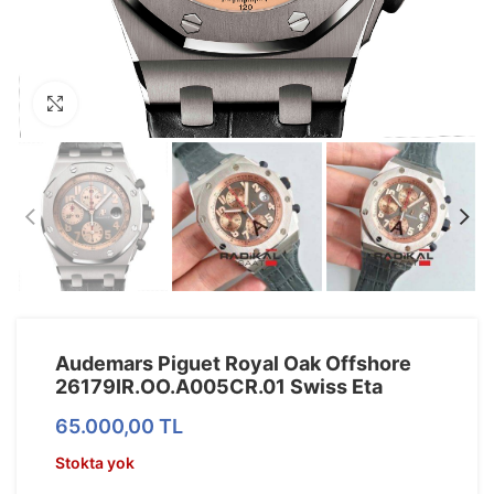
Görseli Büyütün
Audemars Piguet Royal Oak Offshore
26179IR.OO.A005CR.01 Swiss Eta
65.000,00
TL
Stokta yok