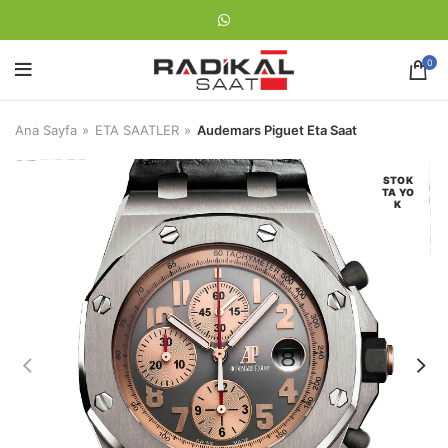
0
Ana Sayfa
ETA SAATLER
Audemars Piguet Eta Saat
STOK
TA YO
K