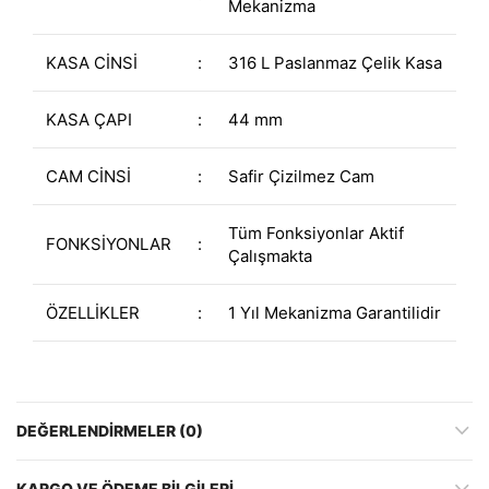
Mekanizma
KASA CİNSİ
:
316 L Paslanmaz Çelik Kasa
KASA ÇAPI
:
44 mm
CAM CİNSİ
:
Safir Çizilmez Cam
Tüm Fonksiyonlar Aktif
FONKSİYONLAR
:
Çalışmakta
ÖZELLİKLER
:
1 Yıl Mekanizma Garantilidir
DEĞERLENDIRMELER (0)
KARGO VE ÖDEME BILGILERI