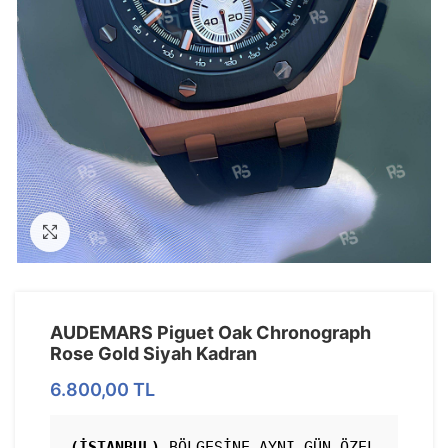
Görseli Büyütün
AUDEMARS Piguet Oak Chronograph
Rose Gold Siyah Kadran
6.800,00
TL
(İSTANBUL)
 BÖLGESİNE AYNI GÜN ÖZEL 