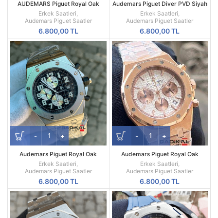
AUDEMARS Piguet Royal Oak
Audemars Piguet Diver PVD Siyah
Offshore Diver Sarı Kordon Mavi
Kasa Replika Erkek Kol Saati
Erkek Saatleri
,
Erkek Saatleri
,
Kadran
Audemars Piguet Saatler
Audemars Piguet Saatler
6.800,00
TL
6.800,00
TL
Audemars Piguet Royal Oak
Audemars Piguet Royal Oak
Offshore Tachymeter Replika
Chronograph Mekanizma Replika
Erkek Saatleri
,
Erkek Saatleri
,
Erkek Saati
Erkek Kol Saati
Audemars Piguet Saatler
Audemars Piguet Saatler
6.800,00
TL
6.800,00
TL