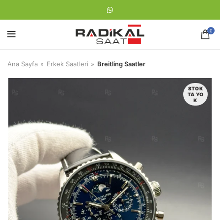
0
Ana Sayfa
Erkek Saatleri
Breitling Saatler
STOK
TA YO
K