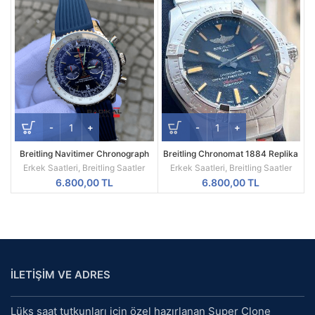
Breitling Navitimer Chronograph
Breitling Chronomat 1884 Replika
Mavi Dial Replika Erkek Kol Saati
Erkek Kol Saati
Erkek Saatleri
,
Breitling Saatler
Erkek Saatleri
,
Breitling Saatler
6.800,00
TL
6.800,00
TL
İLETİŞİM VE ADRES
Lüks saat tutkunları için özel hazırlanan Super Clone