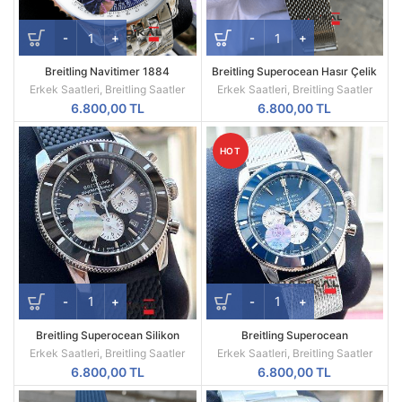
Breitling Navitimer 1884
Breitling Superocean Hasır Çelik
Chronometre Mavi Kadran Replika
Kordon Replika Erkek Kol Saati
Erkek Saatleri
,
Breitling Saatler
Erkek Saatleri
,
Breitling Saatler
Saat
6.800,00
TL
6.800,00
TL
HOT
Breitling Superocean Silikon
Breitling Superocean
Kordon Replika Erkek Kol Saati
Chronometer Mavi Kadran
Erkek Saatleri
,
Breitling Saatler
Erkek Saatleri
,
Breitling Saatler
6.800,00
TL
6.800,00
TL