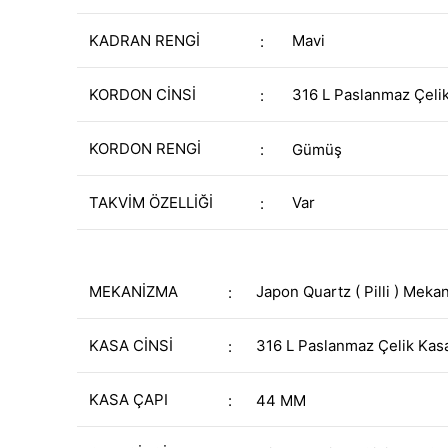
KADRAN RENGİ
Mavi
:
KORDON CİNSİ
316 L Paslanmaz Çeli
:
KORDON RENGİ
:
Gümüş
TAKVİM ÖZELLİĞİ
Var
:
MEKANİZMA
Japon Quartz ( Pilli ) Meka
:
KASA CİNSİ
316 L Paslanmaz Çelik Kas
:
KASA ÇAPI
:
44 MM