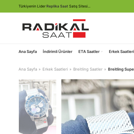
Türkiyenin Lider
Replika Saat
Satış Sitesi...
Ana Sayfa
İndirimli Ürünler
ETA Saatler
Erkek Saatleri
Ana Sayfa
Erkek Saatleri
Breitling Saatler
Breitling Su