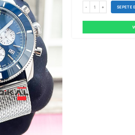
SEPETE 
W