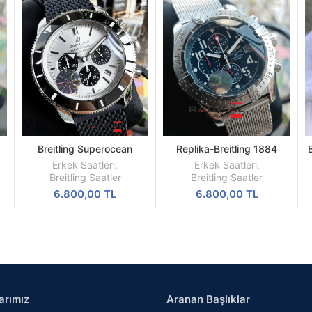
Breitling Superocean
Replika-Breitling 1884
SEPETE
SEPETE
Chronometer Replika Saat
Chronometre Hasır Kordon
Ç
EKLE
EKLE
Erkek Saatleri
,
Erkek Saatleri
,
Quartz Mekanizma
Breitling Saatler
Breitling Saatler
6.800,00
TL
6.800,00
TL
arımız
Aranan Başlıklar