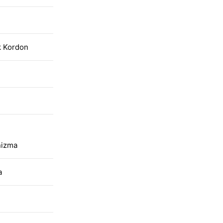
k Kordon
nizma
a