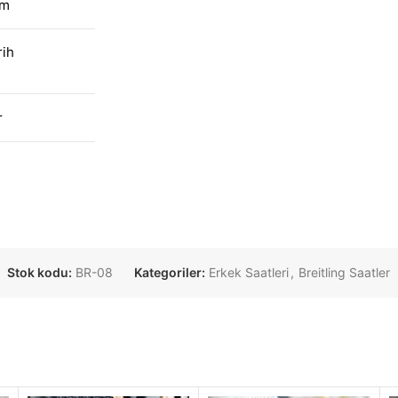
am
rih
r
Stok kodu:
BR-08
Kategoriler:
Erkek Saatleri
,
Breitling Saatler