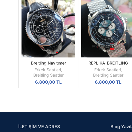
Breitling Navıtımer
REPLİKA-BREİTLİNG
SEPETE
SEPETE
Chronograph Replika Saat
TRANSOCEAN HASIR
EKLE
EKLE
Erkek Saatleri
,
Erkek Saatleri
,
Siyah Kadran
KORDON KOL SAATİ
Breitling Saatler
Breitling Saatler
6.800,00
TL
6.800,00
TL
İLETİŞİM VE ADRES
Blog Yazıl