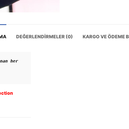
MA
DEĞERLENDIRMELER (0)
KARGO VE ÖDEME BI
nan her 
ection