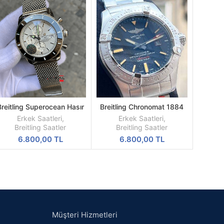
Breitling Superocean Hasır
Breitling Chronomat 1884
SEPETE
SEPETE
elik Kordon Replika Erkek
Replika Erkek Kol Saati
EKLE
EKLE
Erkek Saatleri
,
Erkek Saatleri
,
Kol Saati
Breitling Saatler
Breitling Saatler
6.800,00
TL
6.800,00
TL
Müşteri Hizmetleri