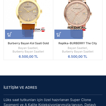
Burberry Bayan Kol Saati Gold
Replika-BURBERRY The City
Kasa
BU9014 Bayan Kol Saati
Bayan Saatleri
,
Bayan Saatleri
,
Burberry Bayan Saatleri
Burberry Bayan Saatleri
6.500,00
TL
6.500,00
TL
İLETİŞİM VE ADRES
Lüks saat tutkunları için özel hazırlanan Super Clone
Segment ve A Kalite Koleksiyonlarımızla tanışın. Detaylı