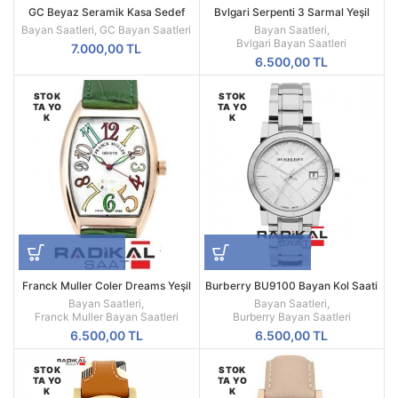
GC Beyaz Seramik Kasa Sedef
Bvlgari Serpenti 3 Sarmal Yeşil
Kadran GCI47504M1S Kadın Kol
Kadran
Bayan Saatleri
,
GC Bayan Saatleri
Bayan Saatleri
,
Saati
Bvlgari Bayan Saatleri
7.000,00
TL
6.500,00
TL
STOK
STOK
TA YO
TA YO
K
K
Franck Muller Coler Dreams Yeşil
Burberry BU9100 Bayan Kol Saati
Kordon
Bayan Saatleri
,
Bayan Saatleri
,
Franck Muller Bayan Saatleri
Burberry Bayan Saatleri
6.500,00
TL
6.500,00
TL
STOK
STOK
TA YO
TA YO
K
K