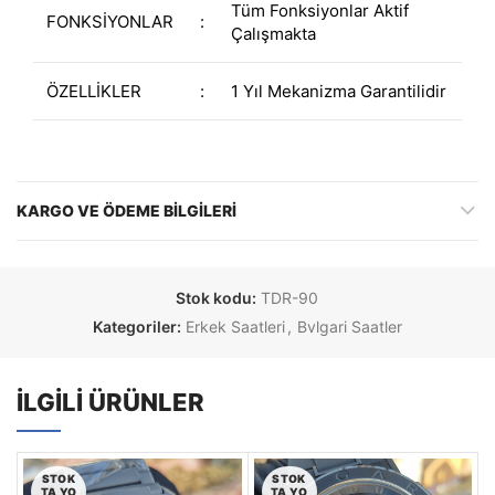
Tüm Fonksiyonlar Aktif
FONKSİYONLAR
:
Çalışmakta
ÖZELLİKLER
:
1 Yıl Mekanizma Garantilidir
KARGO VE ÖDEME BILGILERI
Stok kodu:
TDR-90
Kategoriler:
Erkek Saatleri
,
Bvlgari Saatler
İLGILI ÜRÜNLER
STOK
STOK
TA YO
TA YO