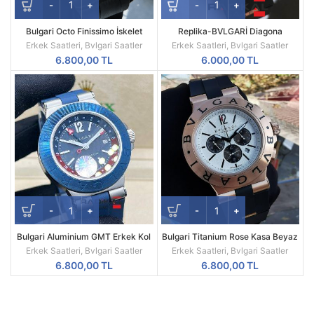
Bulgari Octo Finissimo İskelet
Replika-BVLGARİ Diagona
Kadran Siyah Deri Kordon Replika
Titanyum Rose Kasa A+++ Kalite
Erkek Saatleri
,
Bvlgari Saatler
Erkek Saatleri
,
Bvlgari Saatler
Erkek Kol Saati
6.800,00
TL
6.000,00
TL
Bulgari Aluminium GMT Erkek Kol
Bulgari Titanium Rose Kasa Beyaz
Saati
Kadran Replika Erkek Kol Saati
Erkek Saatleri
,
Bvlgari Saatler
Erkek Saatleri
,
Bvlgari Saatler
6.800,00
TL
6.800,00
TL