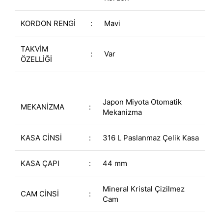
KORDON RENGİ
:
Mavi
TAKVİM
:
Var
ÖZELLİĞİ
Japon Miyota Otomatik
MEKANİZMA
:
Mekanizma
KASA CİNSİ
:
316 L Paslanmaz Çelik Kasa
KASA ÇAPI
:
44 mm
Mineral Kristal Çizilmez
CAM CİNSİ
:
Cam